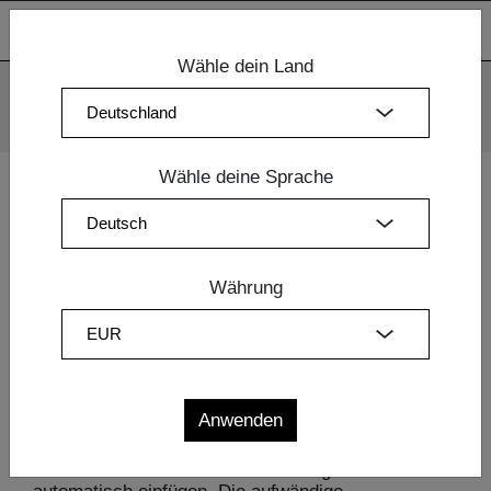
Wähle dein Land
Wir verwenden Cookies. Mit der weiteren Nutzung unserer
Webseiten sind Sie mit dem Einsatz der Cookies einverstanden.
Mehr Information
OK
Wähle deine Sprache
Home
| Design Möbel
Währung
Design Möbel
Edle Designmöbel aus hochwertigem Massivholz
schenken jedem Wohninterieur eine ganz eigene
Eleganz. Die ausgewählten Holzmöbel von vitamin
design eignen sich ideal für die geschmackvolle
Einrichtung von Wohnräumen, in sie sich mit ihrem
exklusiven und dabei zeitlosen Stil ganz