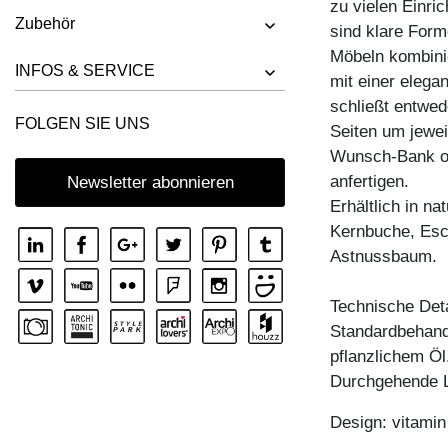
zu vielen Einri
Zubehör
sind klare Form
Möbeln kombini
INFOS & SERVICE
mit einer elega
schließt entwed
FOLGEN SIE UNS
Seiten um jewei
Wunsch-Bank od
anfertigen.
Newsletter abonnieren
Erhältlich in n
Kernbuche, Esc
Astnussbaum.
Technische Deta
Standardbehandl
pflanzlichem Öl
Durchgehende L
Design: vitami