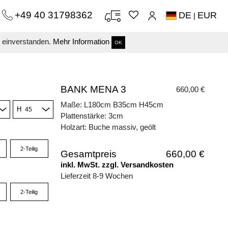
+49 40 31798362
DE
EUR
|
s einverstanden.
Mehr Information
OK
BANK MENA 3
660,00 €
Maße: L180cm B35cm H45cm
H
Plattenstärke: 3cm
Holzart: Buche massiv, geölt
2-Teilig
Gesamtpreis
660,00 €
inkl. MwSt. zzgl. Versandkosten
Lieferzeit 8-9 Wochen
2-Teilig