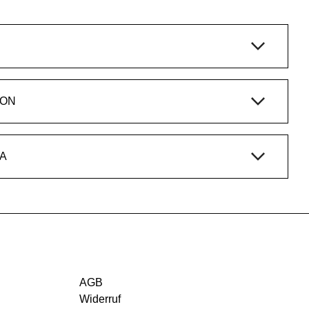
ION
A
AGB
Widerruf