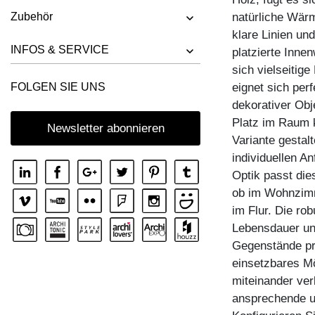
Zubehör
natürliche Wärm
klare Linien und
INFOS & SERVICE
platzierte Inne
sich vielseitige
eignet sich perf
FOLGEN SIE UNS
dekorativer Obj
Platz im Raum k
Newsletter abonnieren
Variante gestal
individuellen A
Optik passt di
ob im Wohnzimm
im Flur. Die rob
Lebensdauer und
Gegenstände pro
einsetzbares Mö
miteinander verb
ansprechende un