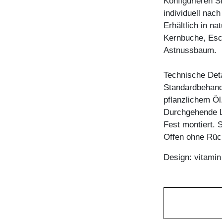
Konfigurieren S
individuell nac
Erhältlich in n
Kernbuche, Esc
Astnussbaum.
Technische Deta
Standardbehandl
pflanzlichem Öl
Durchgehende L
Fest montiert. 
Offen ohne Rü
Design: vitami