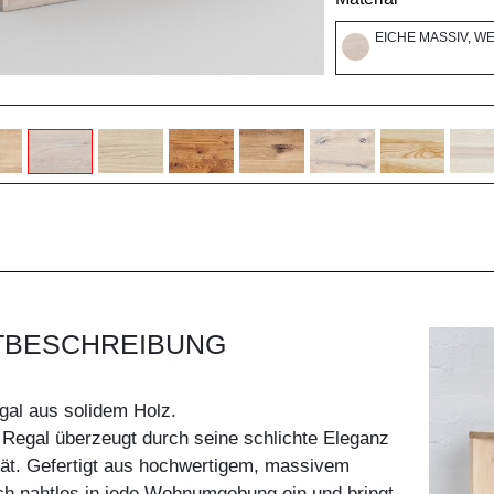
EICHE MASSIV, W
TBESCHREIBUNG
gal aus solidem Holz.
 Regal überzeugt durch seine schlichte Eleganz
tät. Gefertigt aus hochwertigem, massivem
ich nahtlos in jede Wohnumgebung ein und bringt