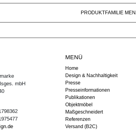
PRODUKTFAMILIE MEN
MENÜ
Home
Design & Nachhaltigkeit
ermarke
Presse
lsges. mbH
Presseinformationen
40
Publikationen
Objektmöbel
31798362
Maßgeschneidert
31975477
Referenzen
ign.de
Versand (B2C)