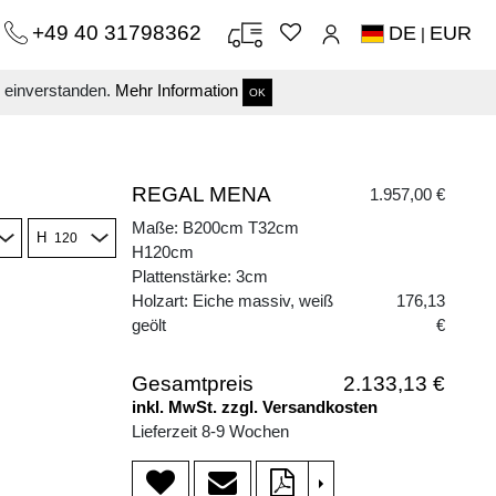
+49 40 31798362
DE
EUR
|
s einverstanden.
Mehr Information
OK
REGAL MENA
1.957,00 €
Maße: B200cm T32cm
H
H120cm
Plattenstärke: 3cm
Holzart: Eiche massiv, weiß
176,13
geölt
€
Gesamtpreis
2.133,13 €
inkl. MwSt. zzgl. Versandkosten
Lieferzeit 8-9 Wochen
>