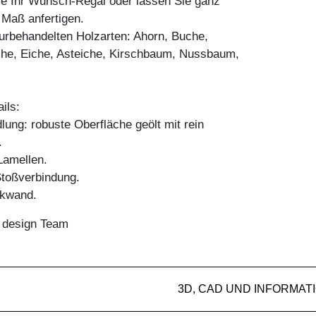
ie Ihr Wunsch-Regal oder lassen Sie ganz
h Maß anfertigen.
aturbehandelten Holzarten: Ahorn, Buche,
he, Eiche, Asteiche, Kirschbaum, Nussbaum,
ils:
ung: robuste Oberfläche geölt mit rein
.
amellen.
Stoßverbindung.
ckwand.
n design Team
3D, CAD UND INFORMAT