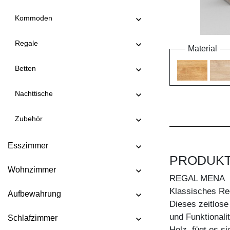
Kommoden
Regale
Material
Betten
Nachttische
Zubehör
Esszimmer
PRODUK
Wohnzimmer
REGAL MENA
Klassisches Re
Aufbewahrung
Dieses zeitlose
und Funktionali
Schlafzimmer
Holz, fügt es s