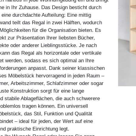
e in Ihr Zuhause. Das Design besticht durch
 eine durchdachte Aufteilung: Eine mittig
nwand teilt das Regal in zwei Hälften, wodurch
 Möglichkeiten für die Organisation bieten. Es
ekt zur Präsentation Ihrer liebsten Bücher,
ekte oder anderer Lieblingsstücke. Je nach
ann das Regal als horizontale oder vertikale
tet werden, sodass es sich optimal an Ihre
nforderungen anpasst. Dank seiner klassischen
eses Möbelstück hervorragend in jeden Raum –
er, Arbeitszimmer, Schlafzimmer oder sogar
uste Konstruktion sorgt für eine lange
 stabile Ablageflächen, die auch schwerere
blemlos tragen können. Ein universell
belstück, das Stil, Funktion und Qualität
indet – ideal für jeden, der Wert auf eine
d praktische Einrichtung legt.