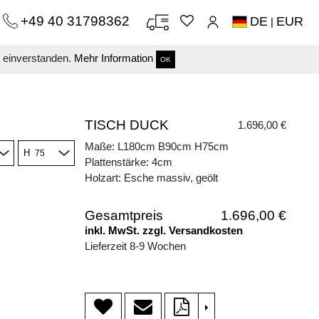
+49 40 31798362
DE
EUR
|
s einverstanden.
Mehr Information
OK
TISCH DUCK
1.696,00 €
Maße: L180cm B90cm H75cm
H
Plattenstärke: 4cm
Holzart: Esche massiv, geölt
Gesamtpreis
1.696,00 €
inkl. MwSt. zzgl. Versandkosten
Lieferzeit 8-9 Wochen
>