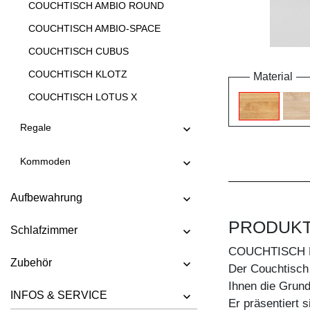
COUCHTISCH AMBIO ROUND
COUCHTISCH AMBIO-SPACE
COUCHTISCH CUBUS
COUCHTISCH KLOTZ
Material
COUCHTISCH LOTUS X
COUCHTISCH LOTUS Y
Regale
COUCHTISCH LUNA
Kommoden
COUCHTISCH MENA A
COUCHTISCH MENA B 3
Aufbewahrung
COUCHTISCH MENA B 4
PRODUK
Schlafzimmer
COUCHTISCH MENA G 3
COUCHTISCH 
COUCHTISCH MENA G 4
Zubehör
Der Couchtisch 
COUCHTISCH MENA H
Ihnen die Grundl
INFOS & SERVICE
Er präsentiert s
COUCHTISCH MENA M