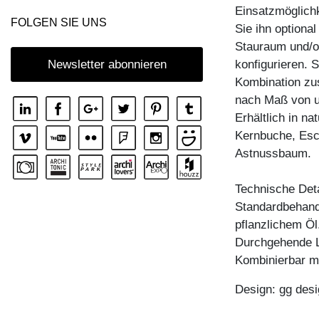
Einsatzmöglichk
COUCHTISCH MENA T
FOLGEN SIE UNS
Sie ihn optiona
COUCHTISCH PFEIFE
Stauraum und/o
COUCHTISCH RHOMBI ROUND
konfigurieren. 
Newsletter abonnieren
Kombination zus
COUCHTISCH SENA
nach Maß von u
COUCHTISCH SENA SERVIER
Erhältlich in n
COUCHTISCH TAURUS 3
Kernbuche, Esc
Astnussbaum.
COUCHTISCH ZIRKEL A
COUCHTISCH ZIRKEL QG
Technische Deta
COUCHTISCH ZIRKEL R
Standardbehandl
pflanzlichem Öl
COUCHTISCH ZIRKEL RG
Durchgehende L
COUCHTISCH ZIRKEL S
Kombinierbar m
COUCHTISCH ZIRKEL V
Design: gg desi