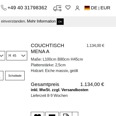
+49 40 31798362
DE
EUR
|
s einverstanden.
Mehr Information
OK
COUCHTISCH
1.134,00 €
MENA A
H
Maße: L100cm B80cm H45cm
Plattenstärke: 2,5cm
Holzart: Eiche massiv, geölt
Schublade
e
Gesamtpreis
1.134,00 €
inkl. MwSt. zzgl. Versandkosten
Lieferzeit 8-9 Wochen