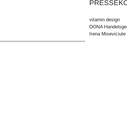
PRESSEK
vitamin design
DONA Handelsge
Irena Miseviciute
Große Elbstraße 
22767 Hamburg
Tel.: +49 40 3179
Fax: +49 40 3197
info@vitamin-des
PRESSE-NEWSL