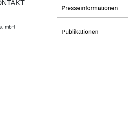
ONTAKT
Presseinformationen
s. mbH
Publikationen
40
Downloads
8362
5477
ign.de
ETTER ABONNIEREN