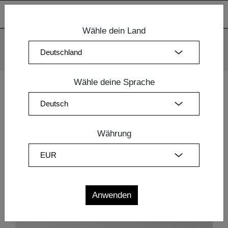
Wähle dein Land
Wir verwenden Cookies. Mit der weiteren Nutzung unserer
Webseiten sind Sie mit dem Einsatz der Cookies einverstanden.
Mehr Information
OK
Wähle deine Sprache
Home
|
Esszimmermöbel
|
Esszimmer Möbel
| TISCH
TAURUS 3
Währung