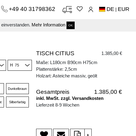
+49 40 31798362
DE
EUR
|
s einverstanden.
Mehr Information
OK
TISCH CITIUS
1.385,00 €
Maße: L180cm B90cm H75cm
H
Plattenstärke: 2,5cm
Holzart: Asteiche massiv, geölt
Dunkelbraun
Gesamtpreis
1.385,00 €
inkl. MwSt. zzgl. Versandkosten
t
Silberfarbig
Lieferzeit 8-9 Wochen
>