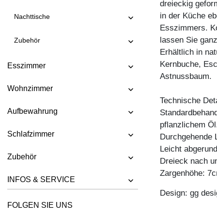
dreieckig gefor
TISCH FORTE 3 B7X7
in der Küche e
Nachttische
Esszimmers. Ko
TISCH FORTE 3 B9X9
lassen Sie ganz
Zubehör
TISCH FORTE 4 B9X9
Erhältlich in n
TISCH FORTE BUTTERFLY
Kernbuche, Esc
Esszimmer
Astnussbaum.
TISCH GO
Wohnzimmer
TISCH GRATUS BUTTERFLY
Technische Deta
TISCH IUSTUS
Aufbewahrung
Standardbehandl
pflanzlichem Öl
TISCH LARGUS
Schlafzimmer
Durchgehende L
TISCH LARGUS OVAL
Leicht abgerund
Zubehör
TISCH LIVING BUTTERFLY
Dreieck nach un
Zargenhöhe: 7
TISCH LOCA
INFOS & SERVICE
TISCH LOTUS
Design: gg desi
FOLGEN SIE UNS
TISCH MARGO