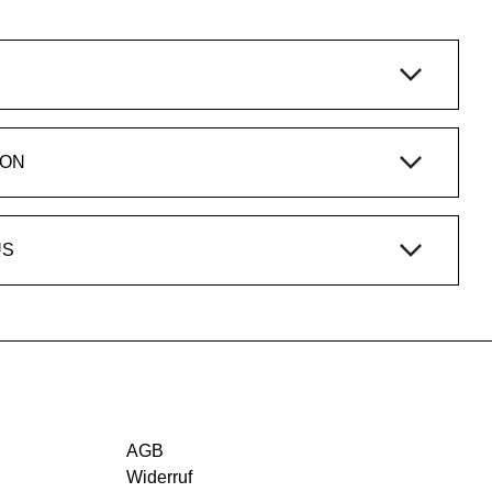
ION
US
AGB
Widerruf