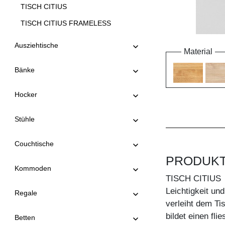
TISCH CITIUS
TISCH CITIUS FRAMELESS
TISCH CITIUS OFFICE
Ausziehtische
Material
TISCH CITIUS SOFT
Bänke
TISCH CONVERTO
TISCH CONVERTO BUTTERFLY
Hocker
TISCH CREO
Stühle
TISCH CUBUS 3 B10X10
TISCH CUBUS 3 B7X7
Couchtische
TISCH CUBUS 4 B10X10
PRODUK
Kommoden
TISCH DUCK
TISCH CITIUS
TISCH DUCK OVAL
Leichtigkeit und
Regale
verleiht dem Ti
TISCH FACHWERK
bildet einen fl
Betten
TISCH FACHWERK SQUARE