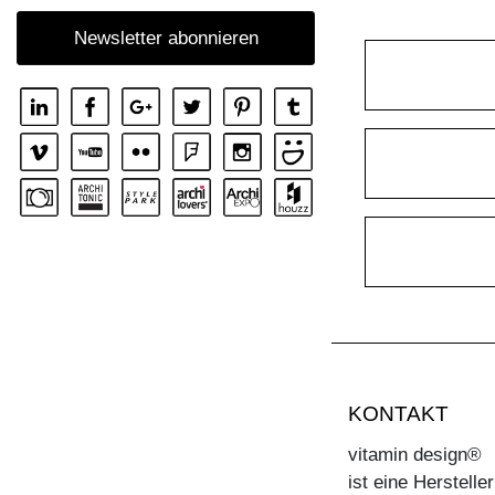
TISCH MARGO ROUND
Newsletter abonnieren
TISCH MARGO SELECT
TISCH MARGO SQUARE
TISCH MENA
TISCH MENA CONSOLE
TISCH MENA CONSOLE T
TISCH MENA G
TISCH MOLLIS
TISCH MOLLIS BUTTERFLY
TISCH NOJUS
TISCH PAPILIO
TISCH PAPILIO BASIC
KONTAKT
TISCH PAPILIO SIMPLE
vitamin design®
ist eine Herstell
TISCH PYLON