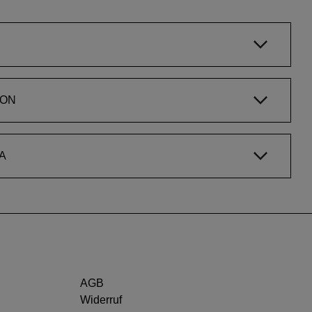
ION
A
AGB
Widerruf