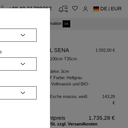
+49 40 31798362
DE
EUR
|
s einverstanden.
Mehr Information
OK
REGAL SENA
1.592,00 €
e
Maße: B100cm T35cm
H
H200cm
Plattenstärke: 3cm
BIO-MDF Farbe: Hellgrau
Material: Vollmassiv und BIO-
v
MDF
Holzart: Esche massiv, weiß
143,28
geölt
€
Gesamtpreis
1.735,28 €
inkl. MwSt. zzgl. Versandkosten