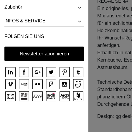
REGAL SENA
Zubehör
Ein originelles
Mix aus edel v
INFOS & SERVICE
für ein schlich
Holzkombination
FOLGEN SIE UNS
Ihr Wunsch-Rega
anfertigen.
Erhältlich in n
Newsletter abonnieren
Kernbuche, Esc
Astnussbaum.
Technische Deta
Standardbehandl
pflanzlichem Öl
Durchgehende 
Design: gg desi