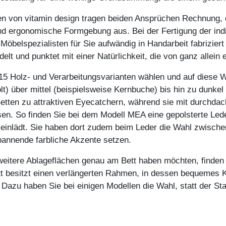
en von vitamin design tragen beiden Ansprüchen Rechnung,
und ergonomische Formgebung aus. Bei der Fertigung der indi
Möbelspezialisten für Sie aufwändig in Handarbeit fabrizie
lt und punktet mit einer Natürlichkeit, die von ganz allein
15 Holz- und Verarbeitungsvarianten wählen und auf diese W
lt) über mittel (beispielsweise Kernbuche) bis hin zu dunke
etten zu attraktiven Eyecatchern, während sie mit durchdac
en. So finden Sie bei dem Modell MEA eine gepolsterte Led
einlädt. Sie haben dort zudem beim Leder die Wahl zwisch
annende farbliche Akzente setzen.
 weitere Ablageflächen genau am Bett haben möchten, finde
 besitzt einen verlängerten Rahmen, in dessen bequemes Kopf
e. Dazu haben Sie bei einigen Modellen die Wahl, statt der