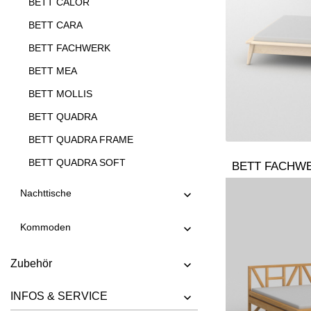
BETT CALOR
BETT CARA
BETT FACHWERK
BETT MEA
BETT MOLLIS
BETT QUADRA
BETT QUADRA FRAME
BETT QUADRA SOFT
BETT FACHW
BETT QUADRA SOFT FRAME
Nachttische
BETT SOMNIA
Kommoden
BETT TAURUS
BETT VILLA
Zubehör
INFOS & SERVICE