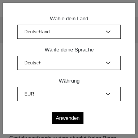
Wähle dein Land
Wir verwenden Cookies. Mit der weiteren Nutzung unserer
Webseiten sind Sie mit dem Einsatz der Cookies einverstanden.
Mehr Information
OK
Wähle deine Sprache
Home
|
Esszimmermöbel
| Design Tische
Währung
Design Tische
Für jeden, der bei Holztischen Wert auf
außergewöhnliches Design und hervorragende
Qualität legt, sind die Design Tische von vitamin
design eine ideale Wahl. Bei den vielfältigen
Formen und Formaten von mehr als 60 Modellen
aus bis zu 15 Holzarten können Sie Ihrer