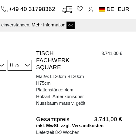
+49 40 31798362
DE
EUR
|
s einverstanden.
Mehr Information
OK
TISCH
3.741,00 €
FACHWERK
H
SQUARE
Maße: L120cm B120cm
H75cm
Plattenstärke: 4cm
Holzart: Amerikanischer
Nussbaum massiv, geölt
Gesamtpreis
3.741,00 €
inkl. MwSt. zzgl. Versandkosten
Lieferzeit 8-9 Wochen