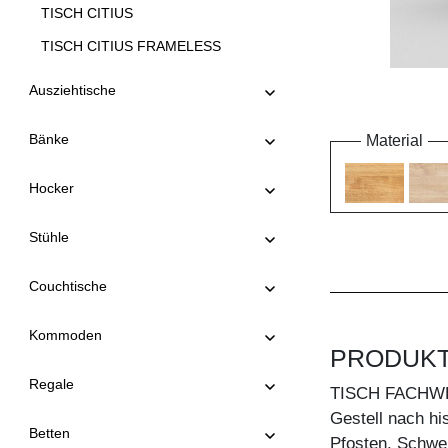
TISCH CITIUS
TISCH CITIUS FRAMELESS
TISCH CITIUS OFFICE
Ausziehtische
TISCH CITIUS SOFT
Bänke
Material
TISCH CONVERTO
TISCH CONVERTO BUTTERFLY
Hocker
TISCH CREO
Stühle
TISCH CUBUS 3 B10X10
TISCH CUBUS 3 B7X7
Couchtische
TISCH CUBUS 4 B10X10
Kommoden
TISCH DUCK
PRODUK
TISCH DUCK OVAL
Regale
TISCH FACHW
TISCH FACHWERK
Gestell nach hi
Betten
Pfosten, Schwel
TISCH FACHWERK SQUARE