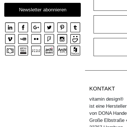
TISCH MARGO ROUND
Newsletter abonnieren
TISCH MARGO SELECT
TISCH MARGO SQUARE
TISCH MENA
TISCH MENA CONSOLE
TISCH MENA CONSOLE T
TISCH MENA G
TISCH MOLLIS
TISCH MOLLIS BUTTERFLY
TISCH NOJUS
KONTAKT
TISCH PAPILIO
vitamin design®
TISCH PAPILIO BASIC
ist eine Herstell
von DONA Hande
TISCH PAPILIO SIMPLE
Große Elbstraße 
TISCH PYLON