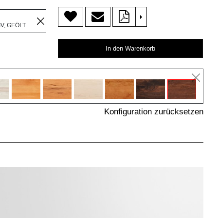
>
R
V, GEÖLT
In den Warenkorb
Konfiguration zurücksetzen