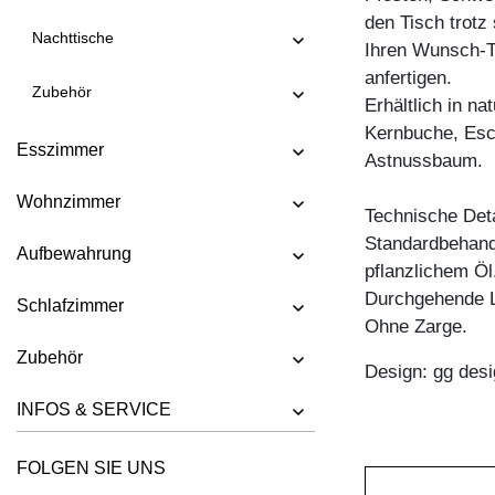
den Tisch trotz s
TISCH FORTE 3 B7X7
Nachttische
Ihren Wunsch-Ti
TISCH FORTE 3 B9X9
anfertigen.
Zubehör
TISCH FORTE 4 B9X9
Erhältlich in n
Kernbuche, Esc
TISCH FORTE BUTTERFLY
Esszimmer
Astnussbaum.
TISCH GO
Wohnzimmer
TISCH GRATUS BUTTERFLY
Technische Deta
Standardbehandl
TISCH IUSTUS
Aufbewahrung
pflanzlichem Öl
TISCH LARGUS
Durchgehende L
Schlafzimmer
TISCH LARGUS OVAL
Ohne Zarge.
Zubehör
TISCH LIVING BUTTERFLY
Design: gg desi
TISCH LOCA
INFOS & SERVICE
TISCH LOTUS
FOLGEN SIE UNS
TISCH MARGO