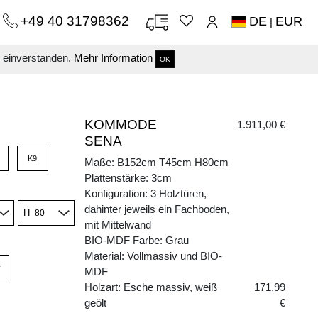
+49 40 31798362
DE
EUR
|
s einverstanden.
Mehr Information
OK
KOMMODE
1.911,00 €
SENA
K9
Maße: B152cm T45cm H80cm
Plattenstärke: 3cm
Konfiguration: 3 Holztüren,
dahinter jeweils ein Fachboden,
H
mit Mittelwand
BIO-MDF Farbe: Grau
Material: Vollmassiv und BIO-
v
MDF
Holzart: Esche massiv, weiß
171,99
geölt
€