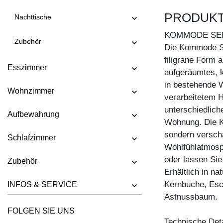
KOMMODE IOTA MID VINO
PRODUK
Nachttische
KOMMODE IOTA N
KOMMODE SE
Zubehör
KOMMODE IOTA TV
Die Kommode SE
filigrane Form a
KOMMODE IOTA WALL
Esszimmer
aufgeräumtes, kl
KOMMODE IOTA WALL H
in bestehende 
Wohnzimmer
KOMMODE IOTA WALL V
verarbeitetem 
unterschiedlic
KOMMODE LINEA
Aufbewahrung
Wohnung. Die K
KOMMODE LINEA HI
sondern versc
Schlafzimmer
KOMMODE MENA F
Wohlfühlatmosp
oder lassen Sie
KOMMODE PYRA
Zubehör
Erhältlich in n
KOMMODE PYRA TV
Kernbuche, Esc
INFOS & SERVICE
KOMMODE SENA
Astnussbaum.
KOMMODE SENA HI
FOLGEN SIE UNS
Technische Deta