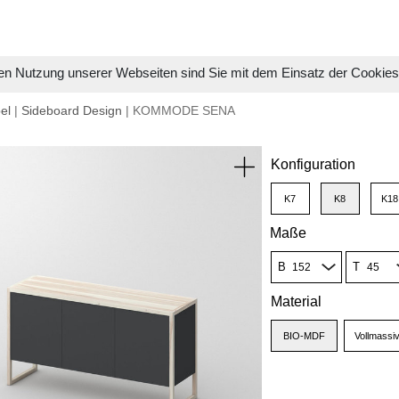
en Nutzung unserer Webseiten sind Sie mit dem Einsatz der Cookie
el
|
Sideboard Design
| KOMMODE SENA
Konfiguration
K7
K8
K18
Maße
B
T
Material
BIO-MDF
Vollmassi