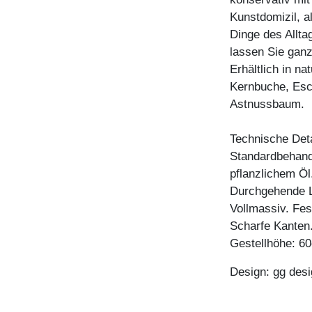
Kunstdomizil, a
Dinge des Allta
lassen Sie ganz
Erhältlich in n
Kernbuche, Esc
Astnussbaum.
Technische Deta
Standardbehandl
pflanzlichem Öl
Durchgehende 
Vollmassiv. Fes
Scharfe Kanten.
Gestellhöhe: 6
Design: gg desi