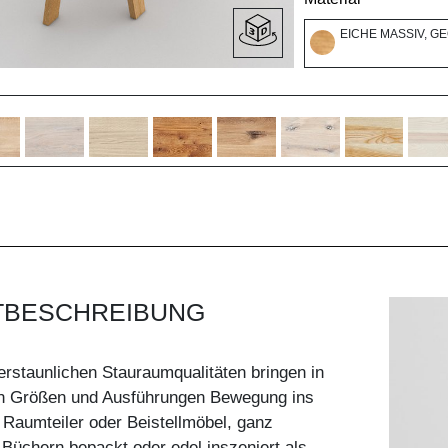
EICHE MASSIV, G
TBESCHREIBUNG
erstaunlichen Stauraumqualitäten bringen in
n Größen und Ausführungen Bewegung ins
Raumteiler oder Beistellmöbel, ganz
 Büchern bepackt oder edel inszeniert als