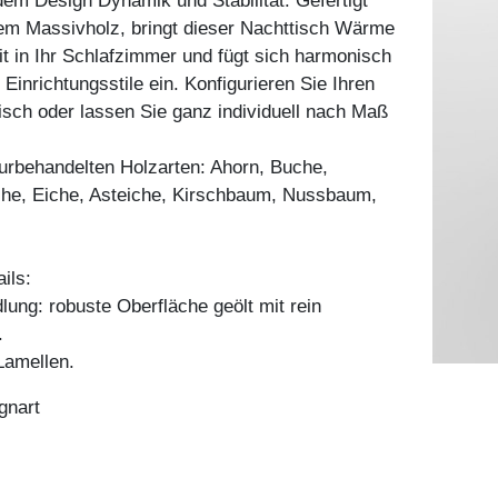
dem Design Dynamik und Stabilität. Gefertigt
em Massivholz, bringt dieser Nachttisch Wärme
it in Ihr Schlafzimmer und fügt sich harmonisch
Einrichtungsstile ein. Konfigurieren Sie Ihren
sch oder lassen Sie ganz individuell nach Maß
aturbehandelten Holzarten: Ahorn, Buche,
he, Eiche, Asteiche, Kirschbaum, Nussbaum,
ils:
ung: robuste Oberfläche geölt mit rein
.
amellen.
gnart