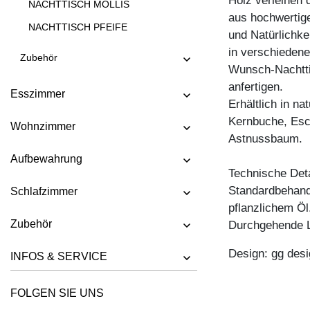
Holz verleihen 
NACHTTISCH MOLLIS
aus hochwertig
NACHTTISCH PFEIFE
und Natürlichke
in verschiedene 
Zubehör
Wunsch-Nachtti
anfertigen.
Esszimmer
Erhältlich in n
Kernbuche, Esc
Wohnzimmer
Astnussbaum.
Aufbewahrung
Technische Deta
Standardbehandl
Schlafzimmer
pflanzlichem Öl
Zubehör
Durchgehende L
Design: gg desi
INFOS & SERVICE
FOLGEN SIE UNS