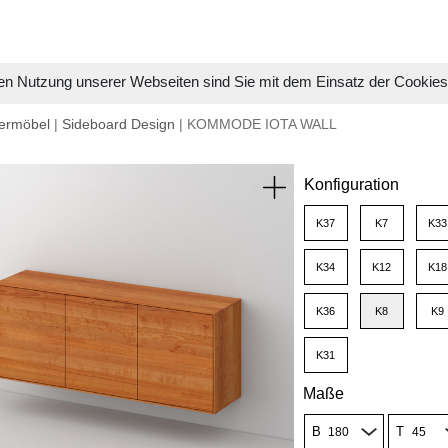
en Nutzung unserer Webseiten sind Sie mit dem Einsatz der Cookie
ermöbel
|
Sideboard Design
| KOMMODE IOTA WALL
Konfiguration
K37
K7
K33
K34
K12
K18
K36
K8
K9
K31
Maße
B
T