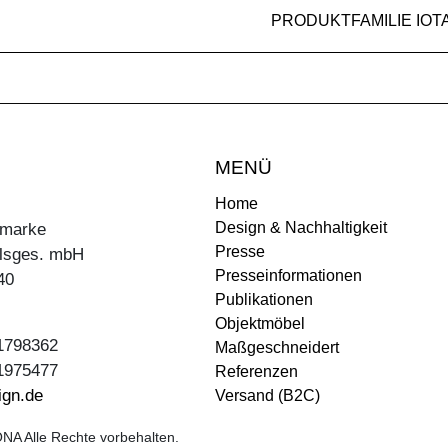
PRODUKTFAMILIE IOT
MENÜ
Home
Design & Nachhaltigkeit
ermarke
Presse
lsges. mbH
Presseinformationen
40
Publikationen
Objektmöbel
31798362
Maßgeschneidert
31975477
Referenzen
ign.de
Versand (B2C)
NA Alle Rechte vorbehalten.