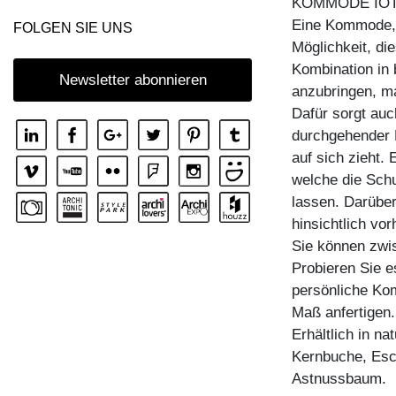
KOMMODE IOT
KOMMODE IOTA MID VINO
Eine Kommode, 
FOLGEN SIE UNS
KOMMODE IOTA N
Möglichkeit, di
Kombination in 
KOMMODE IOTA TV
Newsletter abonnieren
anzubringen, m
KOMMODE IOTA WALL
Dafür sorgt auc
KOMMODE IOTA WALL H
durchgehender H
auf sich zieht.
KOMMODE IOTA WALL V
welche die Sch
KOMMODE LINEA
lassen. Darüber
KOMMODE LINEA HI
hinsichtlich v
Sie können zwi
KOMMODE MENA F
Probieren Sie e
KOMMODE PYRA
persönliche Ko
KOMMODE PYRA TV
Maß anfertigen.
Erhältlich in n
KOMMODE SENA
Kernbuche, Esc
KOMMODE SENA HI
Astnussbaum.
KOMMODE SENA OFFICE