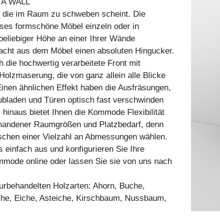
A WALL
die im Raum zu schweben scheint. Die
eses formschöne Möbel einzeln oder in
beliebiger Höhe an einer Ihrer Wände
acht aus dem Möbel einen absoluten Hingucker.
h die hochwertig verarbeitete Front mit
olzmaserung, die von ganz allein alle Blicke
 Einen ähnlichen Effekt haben die Ausfräsungen,
ubladen und Türen optisch fast verschwinden
 hinaus bietet Ihnen die Kommode Flexibilität
orhandener Raumgrößen und Platzbedarf, denn
schen einer Vielzahl an Abmessungen wählen.
s einfach aus und konfigurieren Sie Ihre
mmode online oder lassen Sie sie von uns nach
aturbehandelten Holzarten: Ahorn, Buche,
he, Eiche, Asteiche, Kirschbaum, Nussbaum,