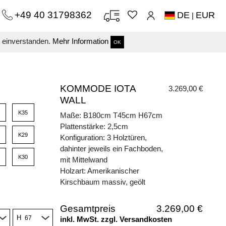
+49 40 31798362
DE
EUR
|
s einverstanden.
Mehr Information
OK
KOMMODE IOTA
3.269,00 €
WALL
K35
Maße: B180cm T45cm H67cm
Plattenstärke: 2,5cm
K29
Konfiguration: 3 Holztüren,
dahinter jeweils ein Fachboden,
K30
mit Mittelwand
Holzart: Amerikanischer
Kirschbaum massiv, geölt
Gesamtpreis
3.269,00 €
H
inkl. MwSt. zzgl. Versandkosten