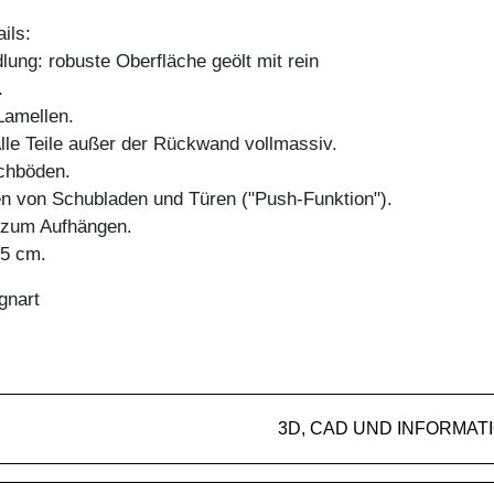
ils:
ung: robuste Oberfläche geölt mit rein
.
amellen.
Alle Teile außer der Rückwand vollmassiv.
chböden.
en von Schubladen und Türen ("Push-Funktion").
g zum Aufhängen.
45 cm.
gnart
3D, CAD UND INFORMAT