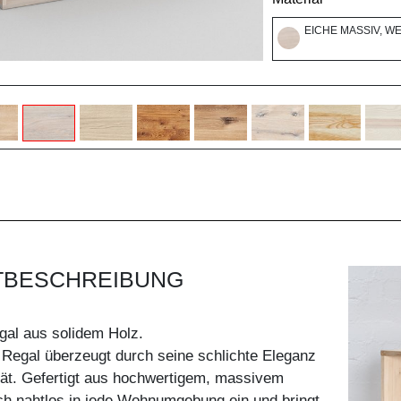
EICHE MASSIV, W
TBESCHREIBUNG
gal aus solidem Holz.
 Regal überzeugt durch seine schlichte Eleganz
tät. Gefertigt aus hochwertigem, massivem
ich nahtlos in jede Wohnumgebung ein und bringt