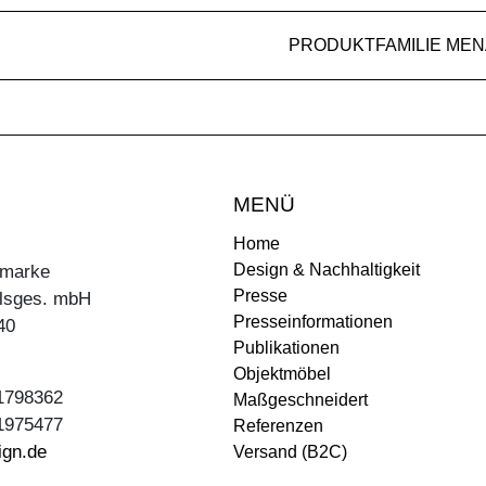
PRODUKTFAMILIE MEN
MENÜ
Home
Design & Nachhaltigkeit
ermarke
Presse
lsges. mbH
Presseinformationen
40
Publikationen
Objektmöbel
31798362
Maßgeschneidert
31975477
Referenzen
ign.de
Versand (B2C)