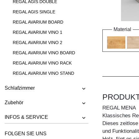
REGAL AGIS DOUBLE
REGAL AGIS SINGLE
REGAL AVARIUM BOARD
Material
REGAL AVARIUM VINO 1
REGAL AVARIUM VINO 2
REGAL AVARIUM VINO BOARD
REGAL AVARIUM VINO RACK
REGAL AVARIUM VINO STAND
REGAL AVARIUM VINO WALL
Schlafzimmer
REGAL CIPO
PRODUK
Zubehör
REGAL FACHWERK
REGAL MENA
REGAL GO
Klassisches Re
INFOS & SERVICE
Dieses zeitlose
REGAL GO K
und Funktionali
FOLGEN SIE UNS
REGAL GO RW
Holz, fügt es s