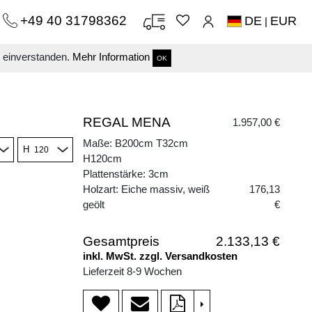
+49 40 31798362
DE
EUR
|
s einverstanden.
Mehr Information
OK
REGAL MENA
1.957,00 €
Maße: B200cm T32cm
H
H120cm
Plattenstärke: 3cm
Holzart: Eiche massiv, weiß
176,13
geölt
€
Gesamtpreis
2.133,13 €
inkl. MwSt. zzgl. Versandkosten
Lieferzeit 8-9 Wochen
>