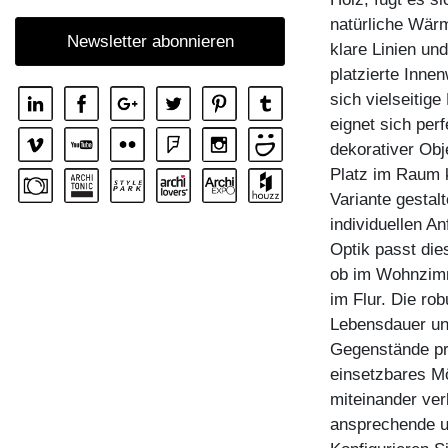
REGAL MENA
natürliche Wärm
Newsletter abonnieren
klare Linien und
REGAL MENA E
platzierte Inne
REGAL MENA G
sich vielseitige
REGAL MENA TV
eignet sich perf
dekorativer Obj
REGAL MENA VINO
Platz im Raum k
REGAL PISA
Variante gestal
REGAL PISA G
individuellen A
Optik passt di
REGAL SENA
ob im Wohnzimm
REGAL SENA WALL
im Flur. Die rob
REGAL SENA WALL LINE
Lebensdauer und
Gegenstände pro
REGAL SENA WALL SHIFT
einsetzbares Mö
ZUBEHÖR BOARD VINO
miteinander verb
ansprechende un