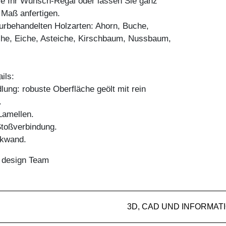
ie Ihr Wunsch-Regal oder lassen Sie ganz
h Maß anfertigen.
aturbehandelten Holzarten: Ahorn, Buche,
he, Eiche, Asteiche, Kirschbaum, Nussbaum,
ils:
ung: robuste Oberfläche geölt mit rein
.
amellen.
Stoßverbindung.
ckwand.
n design Team
3D, CAD UND INFORMAT