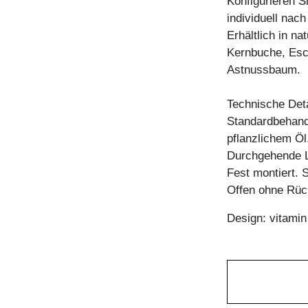
Konfigurieren S
individuell nac
Erhältlich in n
Kernbuche, Esc
Astnussbaum.
Technische Deta
Standardbehandl
pflanzlichem Öl
Durchgehende L
Fest montiert. 
Offen ohne Rü
Design: vitami