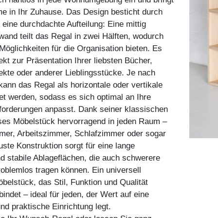
e in Ihr Zuhause. Das Design besticht durch
 eine durchdachte Aufteilung: Eine mittig
nwand teilt das Regal in zwei Hälften, wodurch
 Möglichkeiten für die Organisation bieten. Es
ekt zur Präsentation Ihrer liebsten Bücher,
ekte oder anderer Lieblingsstücke. Je nach
ann das Regal als horizontale oder vertikale
tet werden, sodass es sich optimal an Ihre
nforderungen anpasst. Dank seiner klassischen
eses Möbelstück hervorragend in jeden Raum –
er, Arbeitszimmer, Schlafzimmer oder sogar
uste Konstruktion sorgt für eine lange
 stabile Ablageflächen, die auch schwerere
blemlos tragen können. Ein universell
belstück, das Stil, Funktion und Qualität
indet – ideal für jeden, der Wert auf eine
d praktische Einrichtung legt.