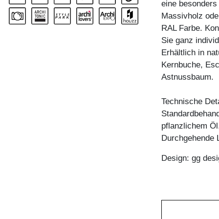
eine besonders 
Massivholz oder
RAL Farbe. Konf
Sie ganz indivi
Erhältlich in n
Kernbuche, Esc
Astnussbaum.
Technische Deta
Standardbehandl
pflanzlichem Öl
Durchgehende L
Design: gg desi