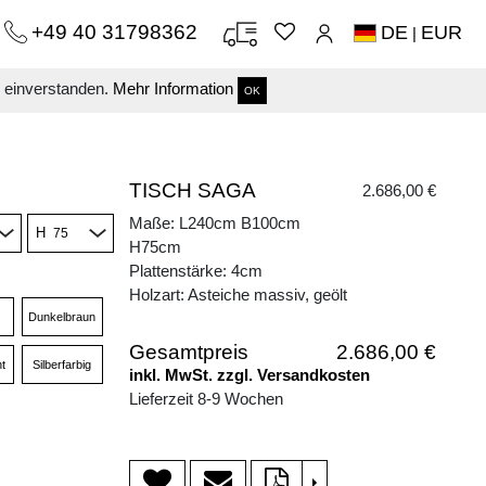
+49 40 31798362
DE
EUR
|
s einverstanden.
Mehr Information
OK
TISCH SAGA
2.686,00 €
Maße: L240cm B100cm
H
H75cm
Plattenstärke: 4cm
Holzart: Asteiche massiv, geölt
Dunkelbraun
Gesamtpreis
2.686,00 €
t
Silberfarbig
inkl. MwSt. zzgl. Versandkosten
Lieferzeit 8-9 Wochen
>