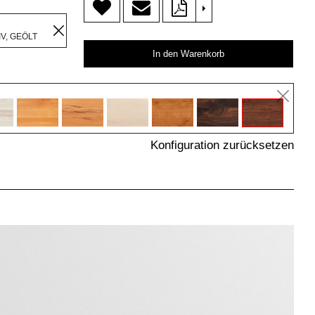
>
R
V, GEÖLT
In den Warenkorb
Konfiguration zurücksetzen