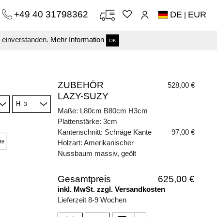
+49 40 31798362
DE
EUR
|
s einverstanden.
Mehr Information
OK
ZUBEHÖR
528,00 €
LAZY-SUZY
H
Maße: L80cm B80cm H3cm
Plattenstärke: 3cm
Kantenschnitt: Schräge Kante
97,00 €
te
Holzart: Amerikanischer
Nussbaum massiv, geölt
Gesamtpreis
625,00 €
inkl. MwSt. zzgl. Versandkosten
Lieferzeit 8-9 Wochen