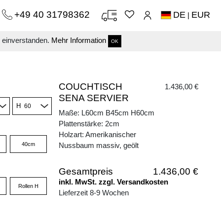
+49 40 31798362
DE
EUR
|
s einverstanden.
Mehr Information
OK
COUCHTISCH
1.436,00 €
SENA SERVIER
H
Maße: L60cm B45cm H60cm
Plattenstärke: 2cm
Holzart: Amerikanischer
40cm
Nussbaum massiv, geölt
Gesamtpreis
1.436,00 €
inkl. MwSt. zzgl. Versandkosten
Rollen H
Lieferzeit 8-9 Wochen