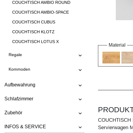
COUCHTISCH AMBIO ROUND
COUCHTISCH AMBIO-SPACE
COUCHTISCH CUBUS
COUCHTISCH KLOTZ
COUCHTISCH LOTUS X
Material
COUCHTISCH LOTUS Y
Regale
COUCHTISCH LUNA
Kommoden
COUCHTISCH MENA A
COUCHTISCH MENA B 3
Aufbewahrung
COUCHTISCH MENA B 4
Schlafzimmer
COUCHTISCH MENA G 3
PRODUK
COUCHTISCH MENA G 4
Zubehör
COUCHTISCH 
COUCHTISCH MENA H
INFOS & SERVICE
Servierwagen Mal
COUCHTISCH MENA M