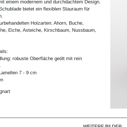
mit einem modernem und durchdachtem Design.
Schublade bietet ein flexiblen Stauraum für
n.
aturbehandelten Holzarten: Ahorn, Buche,
he, Eiche, Asteiche, Kirschbaum, Nussbaum,
ils:
ung: robuste Oberfläche geölt mit rein
.
amellen 7 - 9 cm
en
gnart
WEITERE BILDER