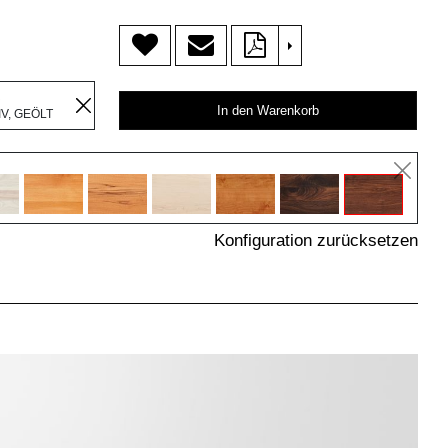
>
R
In den Warenkorb
V, GEÖLT
Konfiguration zurücksetzen