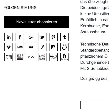
das überzeugt 
COUCHTISCH MENA T
Die beidseitige 
FOLGEN SIE UNS
kleine Utensilie
COUCHTISCH PFEIFE
Erhältlich in n
COUCHTISCH RHOMBI ROUND
Newsletter abonnieren
Kernbuche, Esc
COUCHTISCH SENA
Astnussbaum.
COUCHTISCH SENA SERVIER
Technische Deta
COUCHTISCH TAURUS 3
Standardbehandl
COUCHTISCH ZIRKEL A
pflanzlichem Öl
COUCHTISCH ZIRKEL QG
Durchgehende L
Mit 2 Schublad
COUCHTISCH ZIRKEL R
COUCHTISCH ZIRKEL RG
Design: gg desi
COUCHTISCH ZIRKEL S
COUCHTISCH ZIRKEL V