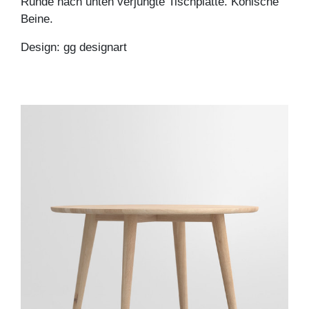
Runde nach unten verjüngte Tischplatte. Konische
Beine.
Design: gg designart