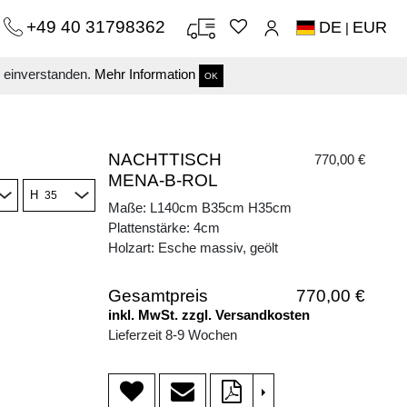
+49 40 31798362
DE
EUR
|
s einverstanden.
Mehr Information
OK
NACHTTISCH
770,00 €
MENA-B-ROL
H
Maße: L140cm B35cm H35cm
Plattenstärke: 4cm
Holzart: Esche massiv, geölt
Gesamtpreis
770,00 €
inkl. MwSt. zzgl. Versandkosten
Lieferzeit 8-9 Wochen
>