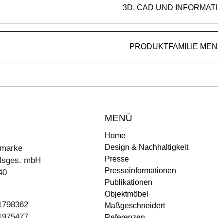
3D, CAD UND INFORMAT
PRODUKTFAMILIE MEN
MENÜ
Home
Design & Nachhaltigkeit
ermarke
Presse
lsges. mbH
Presseinformationen
40
Publikationen
Objektmöbel
31798362
Maßgeschneidert
31975477
Referenzen