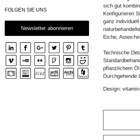
sich gut kombin
FOLGEN SIE UNS
Konfigurieren S
ganz individuell
Newsletter abonnieren
naturbehandelt
Eiche, Asteich
Technische Deta
Standardbehandl
pflanzlichem Öl
Durchgehende L
Design: vitami