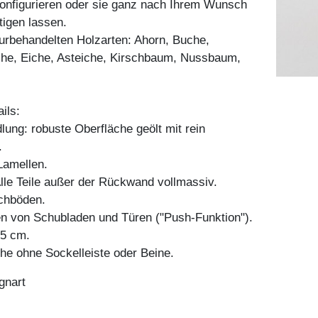
konfigurieren oder sie ganz nach Ihrem Wunsch
igen lassen.
aturbehandelten Holzarten: Ahorn, Buche,
he, Eiche, Asteiche, Kirschbaum, Nussbaum,
ils:
ung: robuste Oberfläche geölt mit rein
.
amellen.
Alle Teile außer der Rückwand vollmassiv.
chböden.
en von Schubladen und Türen ("Push-Funktion").
45 cm.
e ohne Sockelleiste oder Beine.
gnart