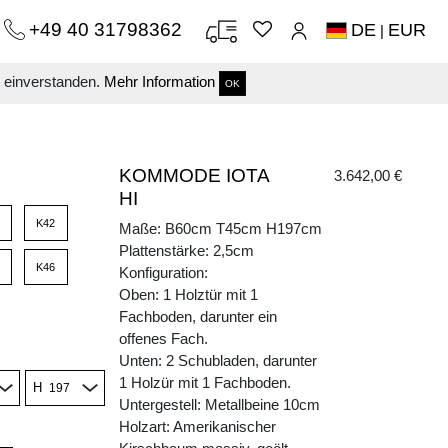
+49 40 31798362
DE
EUR
|
s einverstanden.
Mehr Information
OK
KOMMODE IOTA
3.642,00 €
HI
K42
Maße: B60cm T45cm H197cm
Plattenstärke: 2,5cm
K46
Konfiguration:
Oben: 1 Holztür mit 1
Fachboden, darunter ein
offenes Fach.
Unten: 2 Schubladen, darunter
1 Holzür mit 1 Fachboden.
H
Untergestell: Metallbeine 10cm
Holzart: Amerikanischer