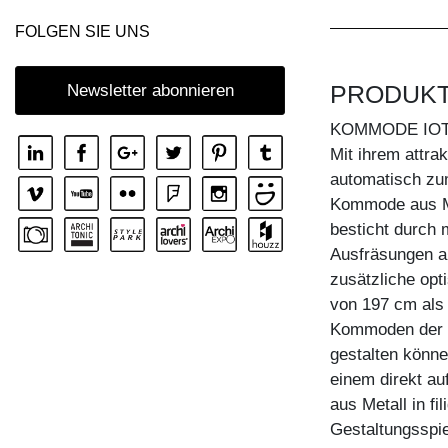
KOMMODE IOTA MID VINO
FOLGEN SIE UNS
KOMMODE IOTA N
KOMMODE IOTA TV
PRODUK
Newsletter abonnieren
KOMMODE IOTA WALL
KOMMODE IO
KOMMODE IOTA WALL H
Mit ihrem attr
automatisch zu
KOMMODE IOTA WALL V
Kommode aus M
KOMMODE LINEA
besticht durch 
KOMMODE LINEA HI
Ausfräsungen a
zusätzliche opt
KOMMODE MENA F
von 197 cm als 
KOMMODE PYRA
Kommoden der S
KOMMODE PYRA TV
gestalten könne
einem direkt a
KOMMODE SENA
aus Metall in f
KOMMODE SENA HI
Gestaltungsspi
KOMMODE SENA OFFICE