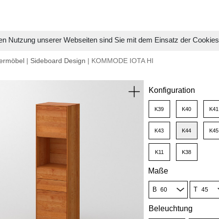
en Nutzung unserer Webseiten sind Sie mit dem Einsatz der Cookie
ermöbel
|
Sideboard Design
| KOMMODE IOTA HI
Konfiguration
K39
K40
K41
K43
K44
K45
K11
K38
Maße
B
T
Beleuchtung