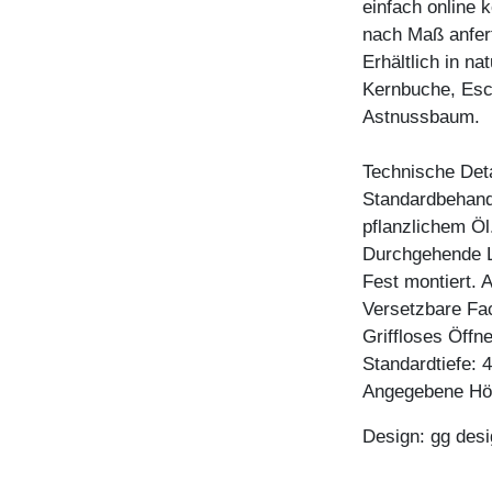
einfach online 
nach Maß anfert
Erhältlich in n
Kernbuche, Esc
Astnussbaum.
Technische Deta
Standardbehandl
pflanzlichem Öl
Durchgehende L
Fest montiert. 
Versetzbare Fa
Griffloses Öffn
Standardtiefe: 
Angegebene Höh
Design: gg desi