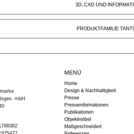
3D, CAD UND INFORMAT
PRODUKTFAMILIE TANT
MENÜ
Home
Design & Nachhaltigkeit
ermarke
Presse
lsges. mbH
Presseinformationen
40
Publikationen
Objektmöbel
31798362
Maßgeschneidert
31975477
Referenzen