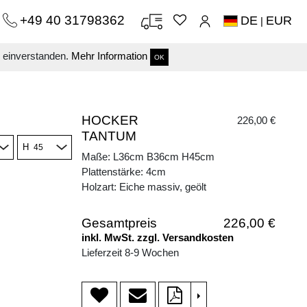
+49 40 31798362
DE
EUR
|
s einverstanden.
Mehr Information
OK
HOCKER
226,00 €
TANTUM
H
Maße: L36cm B36cm H45cm
Plattenstärke: 4cm
Holzart: Eiche massiv, geölt
Gesamtpreis
226,00 €
inkl. MwSt. zzgl. Versandkosten
Lieferzeit 8-9 Wochen
>