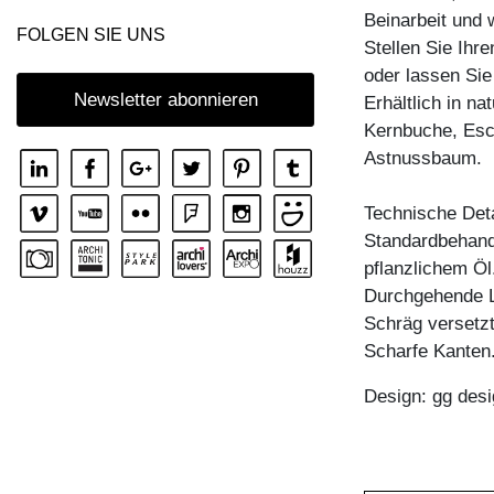
Beinarbeit und 
COUCHTISCH MENA T
FOLGEN SIE UNS
Stellen Sie Ih
COUCHTISCH PFEIFE
oder lassen Sie
COUCHTISCH RHOMBI ROUND
Newsletter abonnieren
Erhältlich in n
Kernbuche, Esc
COUCHTISCH SENA
Astnussbaum.
COUCHTISCH SENA SERVIER
COUCHTISCH TAURUS 3
Technische Deta
Standardbehandl
COUCHTISCH ZIRKEL A
pflanzlichem Öl
COUCHTISCH ZIRKEL QG
Durchgehende L
COUCHTISCH ZIRKEL R
Schräg versetzt
Scharfe Kanten
COUCHTISCH ZIRKEL RG
COUCHTISCH ZIRKEL S
Design: gg desi
COUCHTISCH ZIRKEL V