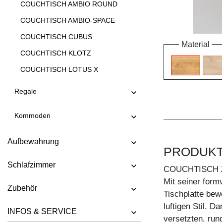
COUCHTISCH AMBIO ROUND
COUCHTISCH AMBIO-SPACE
COUCHTISCH CUBUS
Material
COUCHTISCH KLOTZ
COUCHTISCH LOTUS X
COUCHTISCH LOTUS Y
Regale
COUCHTISCH LUNA
Kommoden
COUCHTISCH MENA A
COUCHTISCH MENA B 3
Aufbewahrung
PRODUK
COUCHTISCH MENA B 4
Schlafzimmer
COUCHTISCH MENA G 3
COUCHTISCH 
Mit seiner form
COUCHTISCH MENA G 4
Zubehör
Tischplatte bew
COUCHTISCH MENA H
luftigen Stil. 
INFOS & SERVICE
COUCHTISCH MENA M
versetzten, run