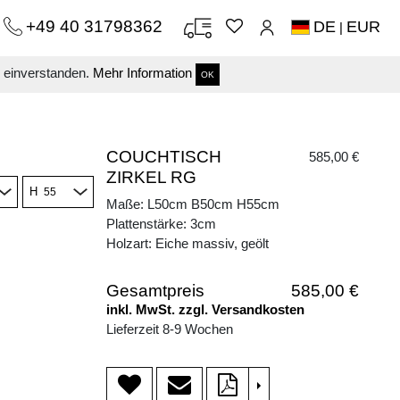
+49 40 31798362
DE
EUR
|
s einverstanden.
Mehr Information
OK
COUCHTISCH
585,00 €
ZIRKEL RG
H
Maße: L50cm B50cm H55cm
Plattenstärke: 3cm
Holzart: Eiche massiv, geölt
Gesamtpreis
585,00 €
inkl. MwSt. zzgl. Versandkosten
Lieferzeit 8-9 Wochen
>