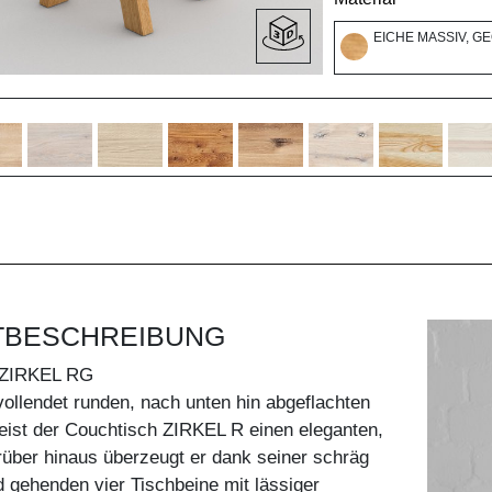
EICHE MASSIV, G
TBESCHREIBUNG
ZIRKEL RG
vollendet runden, nach unten hin abgeflachten
eist der Couchtisch ZIRKEL R einen eleganten,
Darüber hinaus überzeugt er dank seiner schräg
d gehenden vier Tischbeine mit lässiger