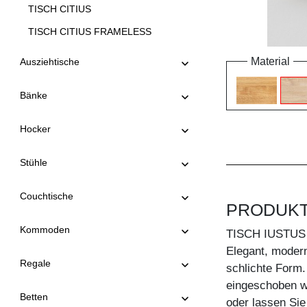
TISCH CITIUS
TISCH CITIUS FRAMELESS
TISCH CITIUS OFFICE
Material
Ausziehtische
TISCH CITIUS SOFT
Bänke
TISCH CONVERTO
TISCH CONVERTO BUTTERFLY
Hocker
TISCH CREO
Stühle
TISCH CUBUS 3 B10X10
TISCH CUBUS 3 B7X7
Couchtische
PRODUK
TISCH CUBUS 4 B10X10
Kommoden
TISCH IUSTUS
TISCH DUCK
Elegant, modern
TISCH DUCK OVAL
Regale
schlichte Form.
TISCH FACHWERK
eingeschoben w
Betten
oder lassen Sie
TISCH FACHWERK SQUARE