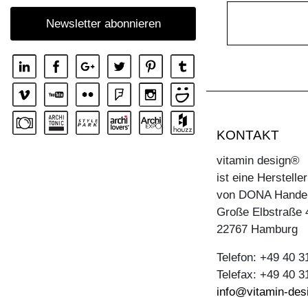
TISCH MARGO ROUND
Newsletter abonnieren
TISCH MARGO SELECT
TISCH MARGO SQUARE
TISCH MENA
TISCH MENA CONSOLE
TISCH MENA CONSOLE T
KONTAKT
TISCH MENA G
vitamin design®
TISCH MOLLIS
ist eine Herstell
TISCH MOLLIS BUTTERFLY
von DONA Hande
TISCH NOJUS
Große Elbstraße 
22767 Hamburg
TISCH PAPILIO
TISCH PAPILIO BASIC
Telefon: +49 40 
Telefax: +49 40 
TISCH PAPILIO SIMPLE
info@vitamin-des
TISCH PYLON