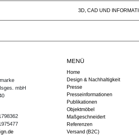
3D, CAD UND INFORMAT
MENÜ
Home
Design & Nachhaltigkeit
ermarke
Presse
lsges. mbH
Presseinformationen
40
Publikationen
Objektmöbel
31798362
Maßgeschneidert
31975477
Referenzen
ign.de
Versand (B2C)