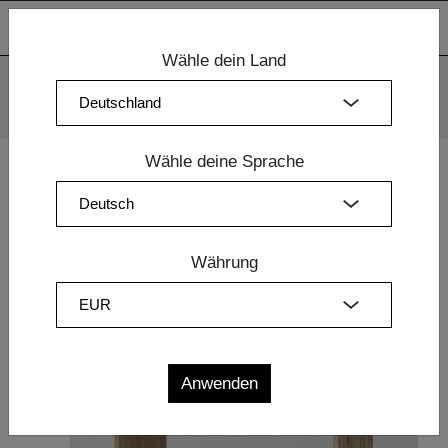
Wähle dein Land
Wir verwenden Cookies. Mit der weiteren Nutzung unserer
Webseiten sind Sie mit dem Einsatz der Cookies einverstanden.
Mehr Information
OK
Wähle deine Sprache
Home
|
Esszimmermöbel
|
Design Tische
| TISCH MENA
Währung