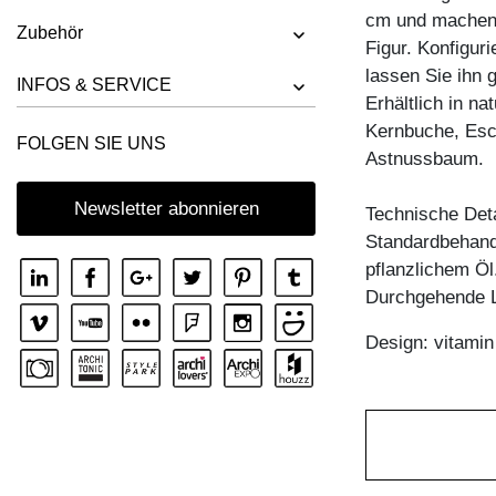
TISCH FACHWERK
cm und machen 
Zubehör
TISCH FACHWERK SQUARE
Figur. Konfigur
lassen Sie ihn 
TISCH FORTE 3 B7X7
INFOS & SERVICE
Erhältlich in n
TISCH FORTE 3 B9X9
Kernbuche, Esc
FOLGEN SIE UNS
TISCH FORTE 4 B9X9
Astnussbaum.
TISCH FORTE BUTTERFLY
Newsletter abonnieren
Technische Deta
TISCH GO
Standardbehandl
TISCH GRATUS BUTTERFLY
pflanzlichem Öl
Durchgehende L
TISCH IUSTUS
TISCH LARGUS
Design: vitami
TISCH LARGUS OVAL
TISCH LIVING BUTTERFLY
TISCH LOCA
TISCH LOTUS