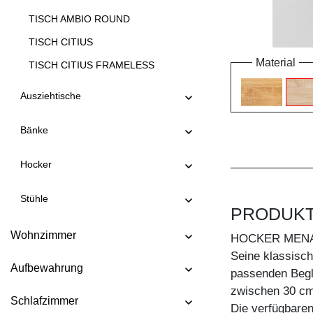
TISCH AMBIO ROUND
TISCH CITIUS
Material
TISCH CITIUS FRAMELESS
TISCH CITIUS OFFICE
Ausziehtische
TISCH CITIUS SOFT
Bänke
TISCH CONVERTO
TISCH CONVERTO BUTTERFLY
Hocker
TISCH CREO
Stühle
TISCH CUBUS 3 B10X10
PRODUK
TISCH CUBUS 3 B7X7
Wohnzimmer
HOCKER MENA
TISCH CUBUS 4 B10X10
Seine klassisc
Aufbewahrung
TISCH DUCK
passenden Beglei
zwischen 30 cm
TISCH DUCK OVAL
Schlafzimmer
Die verfügbare