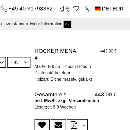
+49 40 31798362
DE
EUR
|
s einverstanden.
Mehr Information
OK
HOCKER MENA
443,00 €
4
H
Maße: B45cm T45cm H45cm
Plattenstärke: 4cm
Holzart: Eiche massiv, gekalkt
Gesamtpreis
443,00 €
inkl. MwSt. zzgl. Versandkosten
Lieferzeit 8-9 Wochen
>