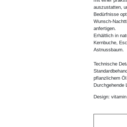
mit einer prakt
auszustatten, u
Bedürfnisse opti
Wunsch-Nachtti
anfertigen.
Erhältlich in n
Kernbuche, Esc
Astnussbaum.
Technische Deta
Standardbehandl
pflanzlichem Öl
Durchgehende L
Design: vitami