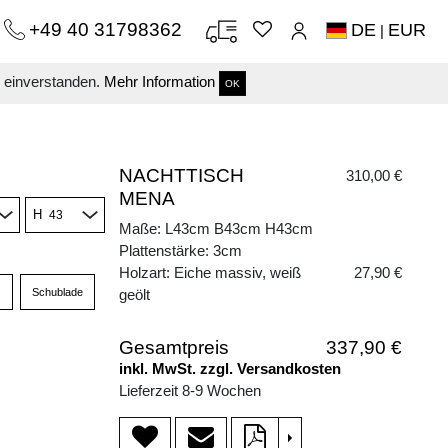
+49 40 31798362
DE
EUR
|
s einverstanden.
Mehr Information
OK
NACHTTISCH
310,00 €
MENA
H
Maße: L43cm B43cm H43cm
Plattenstärke: 3cm
Holzart: Eiche massiv, weiß
27,90 €
Schublade
geölt
Gesamtpreis
337,90 €
inkl. MwSt. zzgl. Versandkosten
Lieferzeit 8-9 Wochen
>