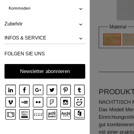
Kommoden
Zubehör
Material
INFOS & SERVICE
FOLGEN SIE UNS
Newsletter abonnieren
PRODUK
NACHTTISCH 
Das Modell Men
Einrichtungssti
gut kombinieren
mit einer prakt