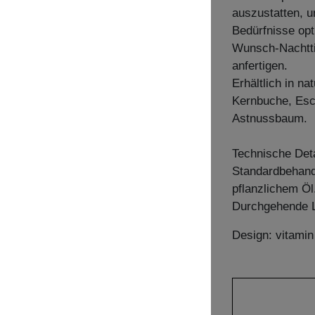
auszustatten, u
Bedürfnisse opti
Wunsch-Nachtti
anfertigen.
Erhältlich in n
Kernbuche, Esc
Astnussbaum.
Technische Deta
Standardbehandl
pflanzlichem Öl
Durchgehende L
Design: vitami