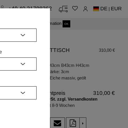
+49 40 31798362
DE
EUR
|
s einverstanden.
Mehr Information
OK
NACHTTISCH
310,00 €
e
MENA
H
Maße: L43cm B43cm H43cm
Plattenstärke: 3cm
Holzart: Eiche massiv, geölt
Schublade
Gesamtpreis
310,00 €
inkl. MwSt. zzgl. Versandkosten
Lieferzeit 8-9 Wochen
>