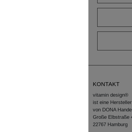
KONTAKT
vitamin design®
ist eine Herstell
von DONA Hande
Große Elbstraße 
22767 Hamburg