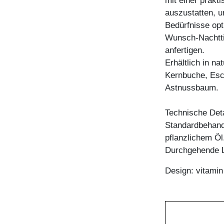
mit einer prakt
auszustatten, u
Bedürfnisse opti
Wunsch-Nachtti
anfertigen.
Erhältlich in n
Kernbuche, Esc
Astnussbaum.
Technische Deta
Standardbehandl
pflanzlichem Öl
Durchgehende L
Design: vitami