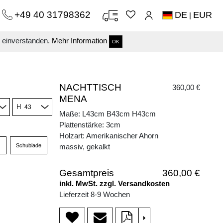
+49 40 31798362
DE
EUR
|
s einverstanden.
Mehr Information
OK
NACHTTISCH
360,00 €
MENA
H
Maße: L43cm B43cm H43cm
Plattenstärke: 3cm
Holzart: Amerikanischer Ahorn
Schublade
massiv, gekalkt
Gesamtpreis
360,00 €
inkl. MwSt. zzgl. Versandkosten
Lieferzeit 8-9 Wochen
>