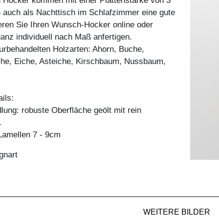
n Hocker kommen mit einer Plattenstärke von 3
auch als Nachttisch im Schlafzimmer eine gute
ieren Sie Ihren Wunsch-Hocker online oder
ganz individuell nach Maß anfertigen.
aturbehandelten Holzarten: Ahorn, Buche,
he, Eiche, Asteiche, Kirschbaum, Nussbaum,
ils:
ung: robuste Oberfläche geölt mit rein
.
amellen 7 - 9cm
gnart
WEITERE BILDER