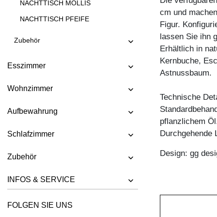
Die verfügbare
NACHTTISCH MOLLIS
cm und machen 
NACHTTISCH PFEIFE
Figur. Konfigur
lassen Sie ihn 
Zubehör
Erhältlich in n
Kernbuche, Esc
Esszimmer
Astnussbaum.
Wohnzimmer
Technische Deta
Standardbehandl
Aufbewahrung
pflanzlichem Öl
Durchgehende L
Schlafzimmer
Design: gg desi
Zubehör
INFOS & SERVICE
FOLGEN SIE UNS