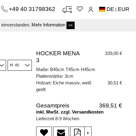
+49 40 31798362
DE
EUR
|
s einverstanden.
Mehr Information
OK
HOCKER MENA
339,00 €
3
H
Maße: B45cm T45cm H45cm
Plattenstärke: 3cm
Holzart: Eiche massiv, weiß
30,51 €
geölt
Gesamtpreis
369,51 €
inkl. MwSt. zzgl. Versandkosten
Lieferzeit 8-9 Wochen
>