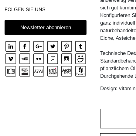
anderweitig ve
sich gut kombin
FOLGEN SIE UNS
Konfigurieren S
ganz individuell
Newsletter abonnieren
naturbehandelt
Eiche, Asteich
Technische Deta
Standardbehandl
pflanzlichem Öl
Durchgehende L
Design: vitami