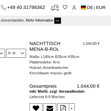
+49 40 31798362
DE
EUR
|
s einverstanden.
Mehr Information
OK
NACHTTISCH
1.044,00 €
MENA-B-ROL
H
Maße: L140cm B35cm H35cm
Plattenstärke: 4cm
Holzart: Amerikanischer
Kirschbaum massiv, geölt
Gesamtpreis
1.044,00 €
inkl. MwSt. zzgl. Versandkosten
Lieferzeit 8-9 Wochen
>