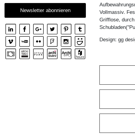
Aufbewahrungsm
COUCHTISCH ZIRKEL RG
Newsletter abonnieren
Vollmassiv. Fes
COUCHTISCH ZIRKEL S
Grifflose, durc
COUCHTISCH ZIRKEL V
Schubladen("Pu
Design: gg desi