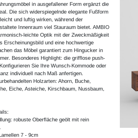
hrungsmöbel in ausgefallener Form ergänzt die
al. Die sich widerspiegelnde elegante Fußform
leicht und luftig wirken, während der
taltete Innenraum viel Stauraum bietet. AMBIO
armonisch-leichte Optik mit der Zweckmäßigkeit
s Erscheinungsbild und eine hochwertige
achen das Möbel garantiert zum Hingucker in
r. Besonderes Highlight: die grifflose push-
 Konfigurieren Sie Ihre Wunsch-Kommode oder
ganz individuell nach Maß anfertigen.
aturbehandelten Holzarten: Ahorn, Buche,
he, Eiche, Asteiche, Kirschbaum, Nussbaum,
ils:
ung: robuste Oberfläche geölt mit rein
.
amellen 7 - 9cm