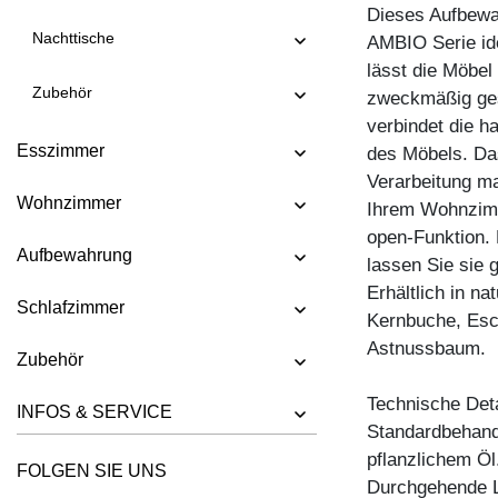
COUCHTISCH MENA B 4
Dieses Aufbewa
Nachttische
AMBIO Serie ide
COUCHTISCH MENA G 3
lässt die Möbel 
COUCHTISCH MENA G 4
Zubehör
zweckmäßig ges
COUCHTISCH MENA H
verbindet die h
Esszimmer
des Möbels. Da
COUCHTISCH MENA M
Verarbeitung m
COUCHTISCH MENA T
Wohnzimmer
Ihrem Wohnzimme
COUCHTISCH PFEIFE
open-Funktion.
Aufbewahrung
lassen Sie sie 
COUCHTISCH RHOMBI ROUND
Erhältlich in n
COUCHTISCH SENA
Schlafzimmer
Kernbuche, Esc
COUCHTISCH SENA SERVIER
Astnussbaum.
Zubehör
COUCHTISCH TAURUS 3
Technische Deta
INFOS & SERVICE
COUCHTISCH ZIRKEL A
Standardbehandl
COUCHTISCH ZIRKEL QG
pflanzlichem Öl
FOLGEN SIE UNS
Durchgehende L
COUCHTISCH ZIRKEL R