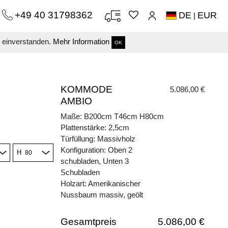
+49 40 31798362
DE
EUR
|
s einverstanden.
Mehr Information
OK
KOMMODE
5.086,00 €
AMBIO
Maße: B200cm T46cm H80cm
Plattenstärke: 2,5cm
Türfüllung: Massivholz
Konfiguration: Oben 2
H
schubladen, Unten 3
Schubladen
Holzart: Amerikanischer
Nussbaum massiv, geölt
Gesamtpreis
5.086,00 €