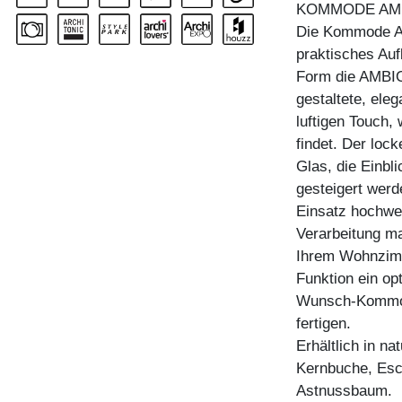
KOMMODE AM
Die Kommode AM
praktisches Auf
Form die AMBIO 
gestaltete, ele
luftigen Touch,
findet. Der lock
Glas, die Einbl
gesteigert wer
Einsatz hochwer
Verarbeitung m
Ihrem Wohnzimme
Funktion ein opt
Wunsch-Kommode
fertigen.
Erhältlich in n
Kernbuche, Esc
Astnussbaum.