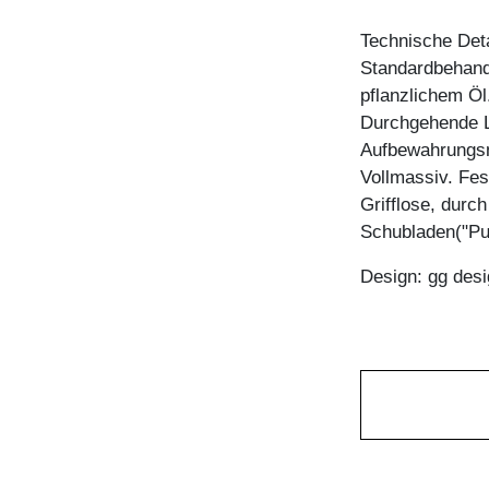
Technische Deta
Standardbehandl
pflanzlichem Öl
Durchgehende L
Aufbewahrungsm
Vollmassiv. Fes
Grifflose, durc
Schubladen("Pu
Design: gg desi