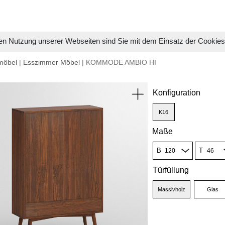
en Nutzung unserer Webseiten sind Sie mit dem Einsatz der Cookie
möbel
|
Esszimmer Möbel
| KOMMODE AMBIO HI
Konfiguration
K16
Maße
B
T
Türfüllung
Massivholz
Glas