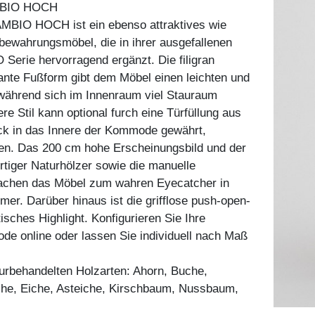
BIO HOCH
BIO HOCH ist ein ebenso attraktives wie
bewahrungsmöbel, die in ihrer ausgefallenen
Serie hervorragend ergänzt. Die filigran
gante Fußform gibt dem Möbel einen leichten und
 während sich im Innenraum viel Stauraum
ere Stil kann optional furch eine Türfüllung aus
ick in das Innere der Kommode gewährt,
den. Das 200 cm hohe Erscheinungsbild und der
tiger Naturhölzer sowie die manuelle
achen das Möbel zum wahren Eyecatcher in
r. Darüber hinaus ist die grifflose push-open-
isches Highlight. Konfigurieren Sie Ihre
 online oder lassen Sie individuell nach Maß
aturbehandelten Holzarten: Ahorn, Buche,
he, Eiche, Asteiche, Kirschbaum, Nussbaum,