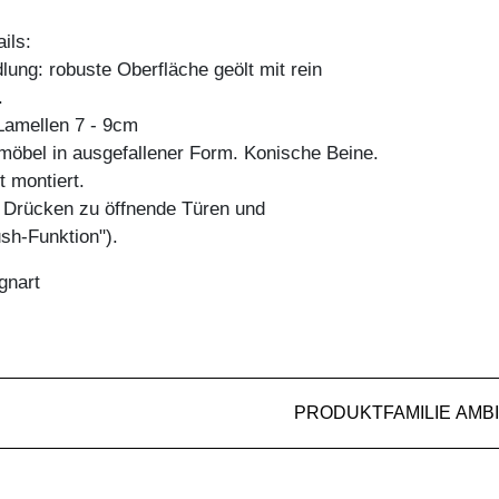
ils:
ung: robuste Oberfläche geölt mit rein
.
amellen 7 - 9cm
öbel in ausgefallener Form. Konische Beine.
t montiert.
h Drücken zu öffnende Türen und
sh-Funktion").
gnart
PRODUKTFAMILIE AMB