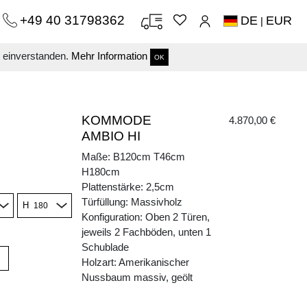
+49 40 31798362
DE
EUR
|
s einverstanden.
Mehr Information
OK
KOMMODE
4.870,00 €
AMBIO HI
Maße: B120cm T46cm
H180cm
Plattenstärke: 2,5cm
Türfüllung: Massivholz
H
Konfiguration: Oben 2 Türen,
jeweils 2 Fachböden, unten 1
Schublade
Holzart: Amerikanischer
Nussbaum massiv, geölt