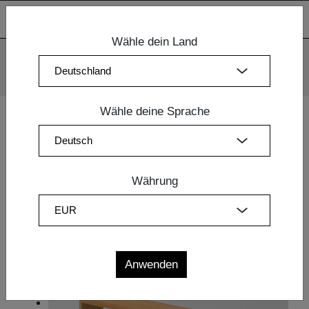
Wähle dein Land
Wir verwenden Cookies. Mit der weiteren Nutzung unserer
Webseiten sind Sie mit dem Einsatz der Cookies einverstanden.
Mehr Information
OK
Wähle deine Sprache
Home
|
Schlafzimmermöbel
|
Schlafzimmermöbel
| BANK
MENA 3
Währung