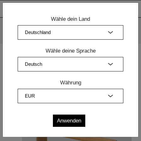
Wähle dein Land
Wir verwenden Cookies. Mit der weiteren Nutzung unserer
Webseiten sind Sie mit dem Einsatz der Cookies einverstanden.
Mehr Information
OK
Wähle deine Sprache
Home
|
Design Wohnzimmermöbel
| BANK MENA 3
Währung