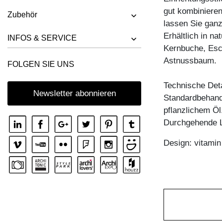
TISCH FACHWERK
gut kombinieren
Zubehör
TISCH FACHWERK SQUARE
lassen Sie ganz
Erhältlich in n
TISCH FORTE 3 B7X7
INFOS & SERVICE
Kernbuche, Esc
TISCH FORTE 3 B9X9
Astnussbaum.
FOLGEN SIE UNS
TISCH FORTE 4 B9X9
Technische Deta
TISCH FORTE BUTTERFLY
Newsletter abonnieren
Standardbehandl
TISCH GO
pflanzlichem Öl
TISCH GRATUS BUTTERFLY
Durchgehende L
TISCH IUSTUS
Design: vitami
TISCH LARGUS
TISCH LARGUS OVAL
TISCH LIVING BUTTERFLY
TISCH LOCA
TISCH LOTUS