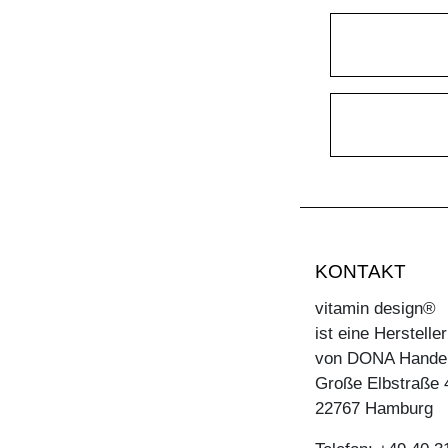
TISCH MARGO
TISCH MARGO ROUND
TISCH MARGO SELECT
TISCH MARGO SQUARE
TISCH MENA
TISCH MENA CONSOLE
TISCH MENA CONSOLE T
TISCH MENA G
KONTAKT
TISCH MOLLIS
vitamin design®
TISCH MOLLIS BUTTERFLY
ist eine Herstell
TISCH NOJUS
von DONA Hande
Große Elbstraße 
TISCH PAPILIO
22767 Hamburg
TISCH PAPILIO BASIC