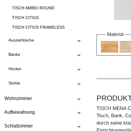
TISCH AMBIO ROUND
TISCH CITIUS
TISCH CITIUS FRAMELESS
Material
TISCH CITIUS OFFICE
Ausziehtische
TISCH CITIUS SOFT
Bänke
TISCH CONVERTO
TISCH CONVERTO BUTTERFLY
Hocker
TISCH CREO
Stühle
TISCH CUBUS 3 B10X10
TISCH CUBUS 3 B7X7
PRODUK
Wohnzimmer
TISCH CUBUS 4 B10X10
TISCH MENA 
Aufbewahrung
TISCH DUCK
Tisch, Bank, Co
durch seine kla
TISCH DUCK OVAL
Schlafzimmer
Einrichtungssti