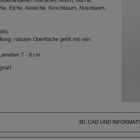
aturbehandelten Holzarten: Ahorn, Buche,
he, Eiche, Asteiche, Kirschbaum, Nussbaum,
ils:
ung: robuste Oberfläche geölt mit rein
.
amellen 7 - 9 cm
gnart
3D, CAD UND INFORMAT