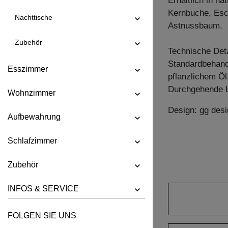
Erhältlich in n
Kernbuche, Esc
TISCH FORTE 3 B7X7
Nachttische
Astnussbaum.
TISCH FORTE 3 B9X9
Zubehör
TISCH FORTE 4 B9X9
Technische Deta
Standardbehandl
TISCH FORTE BUTTERFLY
Esszimmer
pflanzlichem Öl
TISCH GO
Durchgehende L
Wohnzimmer
TISCH GRATUS BUTTERFLY
Design: gg desi
TISCH IUSTUS
Aufbewahrung
TISCH LARGUS
Schlafzimmer
TISCH LARGUS OVAL
Zubehör
TISCH LIVING BUTTERFLY
TISCH LOCA
INFOS & SERVICE
TISCH LOTUS
FOLGEN SIE UNS
TISCH MARGO