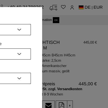
+49 40 31798362
DE
EUR
|
s einverstanden.
Mehr Information
OK
COUCHTISCH
445,00 €
e
MENA M
H
Maße: L45cm B45cm H45cm
Plattenstärke: 2,5cm
Holzart: Amerikanischer
Kirschbaum massiv, geölt
Gesamtpreis
445,00 €
inkl. MwSt. zzgl. Versandkosten
Lieferzeit 8-9 Wochen
>