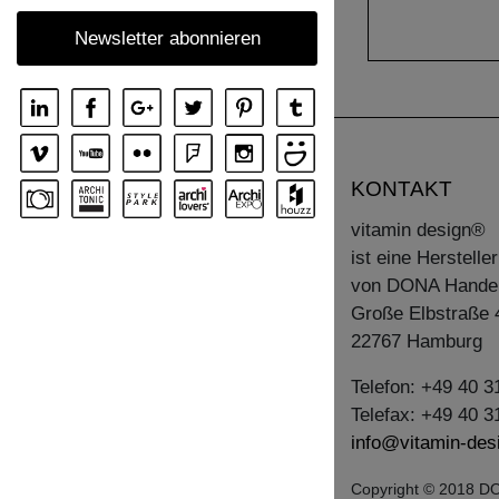
TISCH MARGO ROUND
Newsletter abonnieren
TISCH MARGO SELECT
TISCH MARGO SQUARE
TISCH MENA
TISCH MENA CONSOLE
KONTAKT
TISCH MENA CONSOLE T
vitamin design®
TISCH MENA G
ist eine Herstell
TISCH MOLLIS
von DONA Hande
TISCH MOLLIS BUTTERFLY
Große Elbstraße 
22767 Hamburg
TISCH NOJUS
TISCH PAPILIO
Telefon: +49 40 
Telefax: +49 40 
TISCH PAPILIO BASIC
info@vitamin-des
TISCH PAPILIO SIMPLE
TISCH PYLON
Copyright © 2018 DO