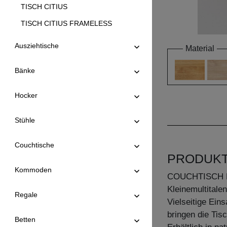
TISCH CITIUS
TISCH CITIUS FRAMELESS
TISCH CITIUS OFFICE
Ausziehtische
Material
TISCH CITIUS SOFT
Bänke
TISCH CONVERTO
TISCH CONVERTO BUTTERFLY
Hocker
TISCH CREO
Stühle
TISCH CUBUS 3 B10X10
TISCH CUBUS 3 B7X7
Couchtische
PRODUK
TISCH CUBUS 4 B10X10
Kommoden
TISCH DUCK
COUCHTISCH 
Kleinemultitalen
TISCH DUCK OVAL
Regale
Vielseitige Ein
TISCH FACHWERK
bringen die Tis
Betten
TISCH FACHWERK SQUARE