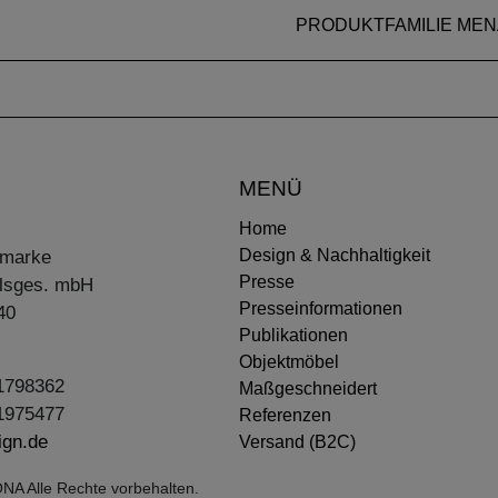
PRODUKTFAMILIE MEN
MENÜ
Home
Design & Nachhaltigkeit
ermarke
Presse
lsges. mbH
Presseinformationen
40
Publikationen
Objektmöbel
31798362
Maßgeschneidert
31975477
Referenzen
ign.de
Versand (B2C)
NA Alle Rechte vorbehalten.