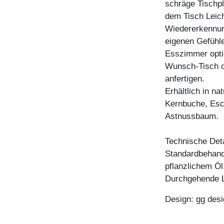
schräge Tisch
dem Tisch Leich
Wiedererkennung
eigenen Gefühl
Esszimmer optis
Wunsch-Tisch o
anfertigen.
Erhältlich in n
Kernbuche, Esc
Astnussbaum.
Technische Deta
Standardbehandl
pflanzlichem Öl
Durchgehende L
Design: gg desi