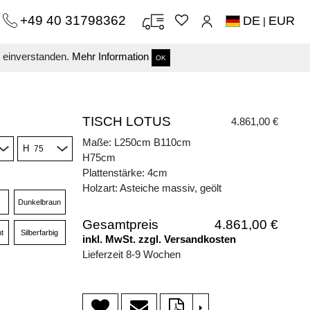
+49 40 31798362
DE
EUR
|
s einverstanden.
Mehr Information
OK
TISCH LOTUS
4.861,00 €
Maße: L250cm B110cm
H
H75cm
Plattenstärke: 4cm
Holzart: Asteiche massiv, geölt
Dunkelbraun
Gesamtpreis
4.861,00 €
t
Silberfarbig
inkl. MwSt. zzgl. Versandkosten
Lieferzeit 8-9 Wochen
>