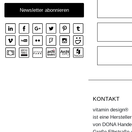
TISCH MARGO ROUND
Newsletter abonnieren
TISCH MARGO SELECT
TISCH MARGO SQUARE
TISCH MENA
TISCH MENA CONSOLE
TISCH MENA CONSOLE T
TISCH MENA G
TISCH MOLLIS
TISCH MOLLIS BUTTERFLY
TISCH NOJUS
KONTAKT
TISCH PAPILIO
TISCH PAPILIO BASIC
vitamin design®
ist eine Herstell
TISCH PAPILIO SIMPLE
von DONA Hande
TISCH PYLON
Große Elbstraße 