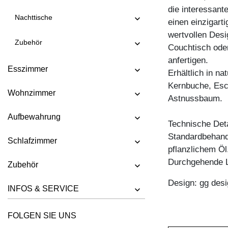
die interessant
TISCH FORTE 3 B7X7
Nachttische
einen einzigart
TISCH FORTE 3 B9X9
wertvollen Desi
Zubehör
Couchtisch oder
TISCH FORTE 4 B9X9
anfertigen.
TISCH FORTE BUTTERFLY
Esszimmer
Erhältlich in n
TISCH GO
Kernbuche, Esc
Wohnzimmer
TISCH GRATUS BUTTERFLY
Astnussbaum.
TISCH IUSTUS
Aufbewahrung
Technische Deta
TISCH LARGUS
Standardbehandl
Schlafzimmer
TISCH LARGUS OVAL
pflanzlichem Öl
Durchgehende L
Zubehör
TISCH LIVING BUTTERFLY
TISCH LOCA
Design: gg desi
INFOS & SERVICE
TISCH LOTUS
FOLGEN SIE UNS
TISCH MARGO