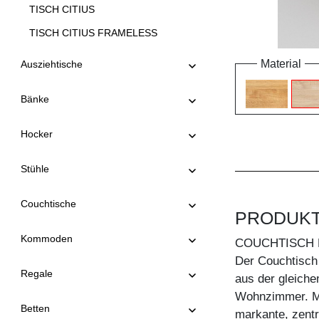
TISCH CITIUS
TISCH CITIUS FRAMELESS
TISCH CITIUS OFFICE
Material
Ausziehtische
TISCH CITIUS SOFT
Bänke
TISCH CONVERTO
TISCH CONVERTO BUTTERFLY
Hocker
TISCH CREO
Stühle
TISCH CUBUS 3 B10X10
TISCH CUBUS 3 B7X7
Couchtische
PRODUK
TISCH CUBUS 4 B10X10
Kommoden
COUCHTISCH 
TISCH DUCK
Der Couchtisch
TISCH DUCK OVAL
Regale
aus der gleichen
TISCH FACHWERK
Wohnzimmer. Mo
Betten
markante, zentr
TISCH FACHWERK SQUARE