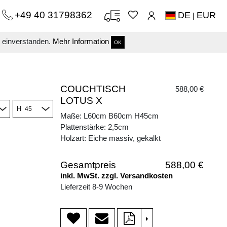
+49 40 31798362
DE
EUR
|
s einverstanden.
Mehr Information
OK
COUCHTISCH
588,00 €
LOTUS X
H
Maße: L60cm B60cm H45cm
Plattenstärke: 2,5cm
Holzart: Eiche massiv, gekalkt
Gesamtpreis
588,00 €
inkl. MwSt. zzgl. Versandkosten
Lieferzeit 8-9 Wochen
>