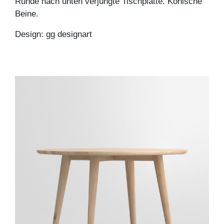
Runde nach unten verjüngte Tischplatte. Konische
Beine.
Design: gg designart