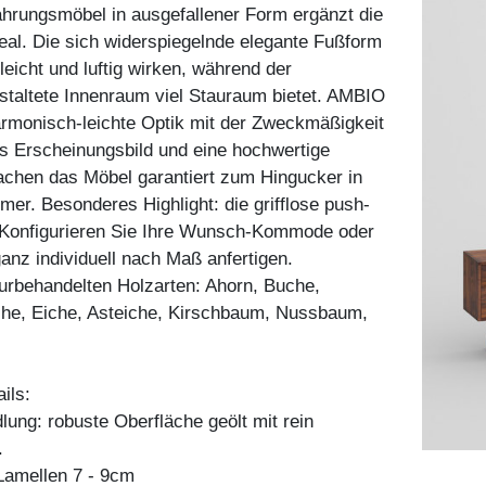
hrungsmöbel in ausgefallener Form ergänzt die
al. Die sich widerspiegelnde elegante Fußform
leicht und luftig wirken, während der
taltete Innenraum viel Stauraum bietet. AMBIO
armonisch-leichte Optik mit der Zweckmäßigkeit
s Erscheinungsbild und eine hochwertige
achen das Möbel garantiert zum Hingucker in
r. Besonderes Highlight: die grifflose push-
 Konfigurieren Sie Ihre Wunsch-Kommode oder
ganz individuell nach Maß anfertigen.
aturbehandelten Holzarten: Ahorn, Buche,
he, Eiche, Asteiche, Kirschbaum, Nussbaum,
ils:
ung: robuste Oberfläche geölt mit rein
.
amellen 7 - 9cm