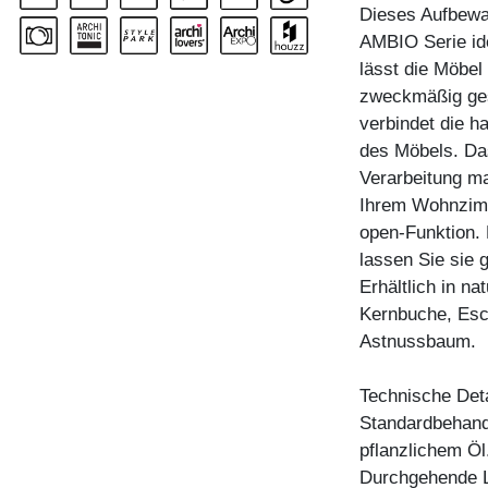
Dieses Aufbewa
AMBIO Serie ide
lässt die Möbel 
zweckmäßig ges
verbindet die h
des Möbels. Da
Verarbeitung m
Ihrem Wohnzimme
open-Funktion.
lassen Sie sie 
Erhältlich in n
Kernbuche, Esc
Astnussbaum.
Technische Deta
Standardbehandl
pflanzlichem Öl
Durchgehende L