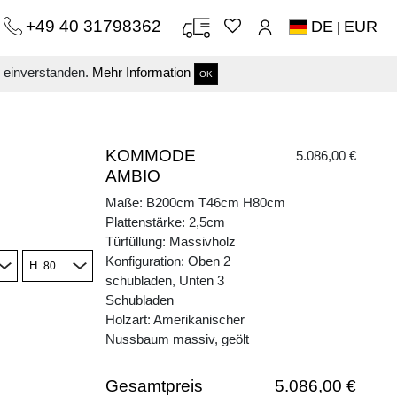
+49 40 31798362
DE
EUR
|
s einverstanden.
Mehr Information
OK
KOMMODE
5.086,00 €
AMBIO
Maße: B200cm T46cm H80cm
Plattenstärke: 2,5cm
Türfüllung: Massivholz
Konfiguration: Oben 2
H
schubladen, Unten 3
Schubladen
Holzart: Amerikanischer
Nussbaum massiv, geölt
Gesamtpreis
5.086,00 €