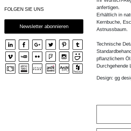
Ihr Wunsch-Rega
anfertigen.
FOLGEN SIE UNS
Erhältlich in n
Kernbuche, Esc
Newsletter abonnieren
Astnussbaum.
Technische Deta
Standardbehandl
pflanzlichem Öl
Durchgehende La
Design: gg desi