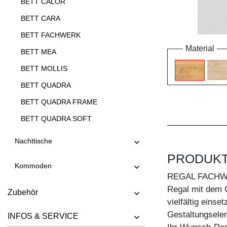
BETT CALOR
BETT CARA
BETT FACHWERK
Material
BETT MEA
BETT MOLLIS
BETT QUADRA
BETT QUADRA FRAME
BETT QUADRA SOFT
BETT QUADRA SOFT FRAME
Nachttische
BETT SOMNIA
PRODUK
Kommoden
BETT TAURUS
REGAL FACH
BETT VILLA
Regal mit dem G
Zubehör
vielfältig einse
Gestaltungselem
INFOS & SERVICE