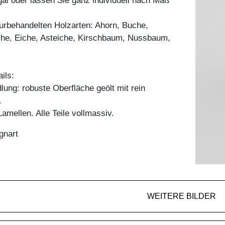
l oder lassen Sie ganz individuell nach Maß
aturbehandelten Holzarten: Ahorn, Buche,
he, Eiche, Asteiche, Kirschbaum, Nussbaum,
ils:
ung: robuste Oberfläche geölt mit rein
.
mellen. Alle Teile vollmassiv.
gnart
WEITERE BILDER