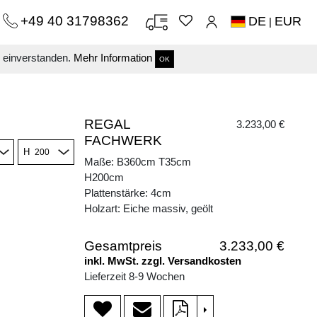
+49 40 31798362
DE
EUR
|
s einverstanden.
Mehr Information
OK
REGAL
3.233,00 €
FACHWERK
H
Maße: B360cm T35cm
H200cm
Plattenstärke: 4cm
Holzart: Eiche massiv, geölt
Gesamtpreis
3.233,00 €
inkl. MwSt. zzgl. Versandkosten
Lieferzeit 8-9 Wochen
>