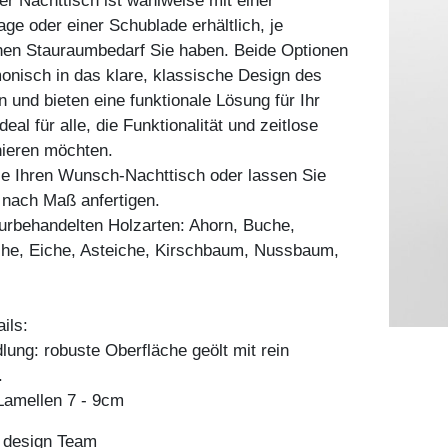
r Nachttisch ist wahlweise mit einer
age oder einer Schublade erhältlich, je
en Stauraumbedarf Sie haben. Beide Optionen
onisch in das klare, klassische Design des
n und bieten eine funktionale Lösung für Ihr
eal für alle, die Funktionalität und zeitlose
nieren möchten.
ie Ihren Wunsch-Nachttisch oder lassen Sie
l nach Maß anfertigen.
aturbehandelten Holzarten: Ahorn, Buche,
he, Eiche, Asteiche, Kirschbaum, Nussbaum,
ils:
ung: robuste Oberfläche geölt mit rein
.
amellen 7 - 9cm
n design Team