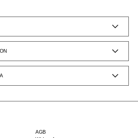
ION
A
AGB