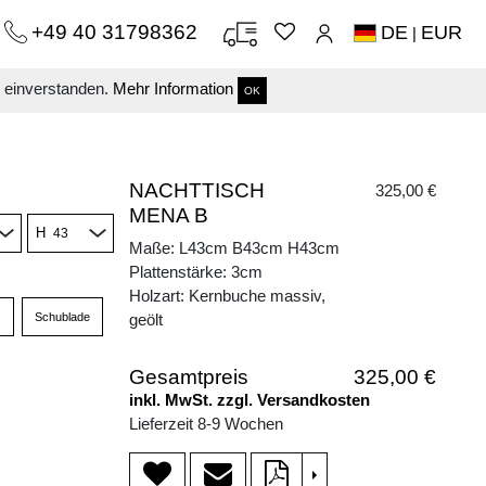
+49 40 31798362
DE
EUR
|
s einverstanden.
Mehr Information
OK
NACHTTISCH
325,00 €
MENA B
H
Maße: L43cm B43cm H43cm
Plattenstärke: 3cm
Holzart: Kernbuche massiv,
Schublade
geölt
Gesamtpreis
325,00 €
inkl. MwSt. zzgl. Versandkosten
Lieferzeit 8-9 Wochen
>