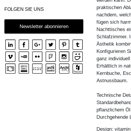
werden kann. De
praktischen Abl
FOLGEN SIE UNS
nachdem, welch
fügen sich harm
Newsletter abonnieren
Nachttisches ei
Schlafzimmer. Id
Ästhetik kombi
Konfigurieren S
ganz individuel
Erhältlich in n
Kernbuche, Esc
Astnussbaum.
Technische Deta
Standardbehandl
pflanzlichem Öl
Durchgehende L
Design: vitami