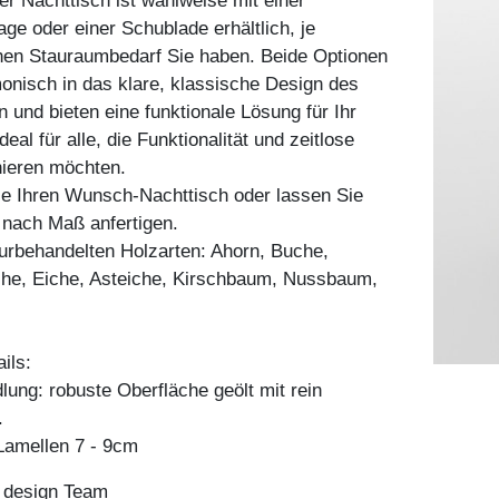
r Nachttisch ist wahlweise mit einer
age oder einer Schublade erhältlich, je
en Stauraumbedarf Sie haben. Beide Optionen
onisch in das klare, klassische Design des
n und bieten eine funktionale Lösung für Ihr
eal für alle, die Funktionalität und zeitlose
nieren möchten.
ie Ihren Wunsch-Nachttisch oder lassen Sie
l nach Maß anfertigen.
aturbehandelten Holzarten: Ahorn, Buche,
he, Eiche, Asteiche, Kirschbaum, Nussbaum,
ils:
ung: robuste Oberfläche geölt mit rein
.
amellen 7 - 9cm
n design Team