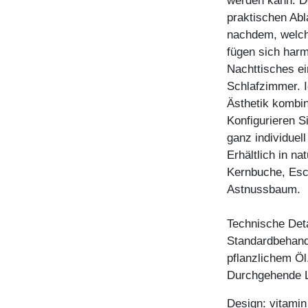
werden kann. De
praktischen Abl
nachdem, welch
fügen sich harm
Nachttisches ei
Schlafzimmer. Id
Ästhetik kombi
Konfigurieren S
ganz individuel
Erhältlich in n
Kernbuche, Esc
Astnussbaum.
Technische Deta
Standardbehandl
pflanzlichem Öl
Durchgehende L
Design: vitami