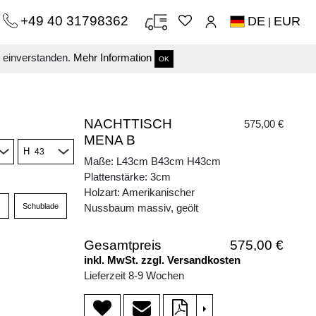
+49 40 31798362
DE
EUR
|
s einverstanden.
Mehr Information
OK
NACHTTISCH
575,00 €
MENA B
H
Maße: L43cm B43cm H43cm
Plattenstärke: 3cm
Holzart: Amerikanischer
Schublade
Nussbaum massiv, geölt
Gesamtpreis
575,00 €
inkl. MwSt. zzgl. Versandkosten
Lieferzeit 8-9 Wochen
>