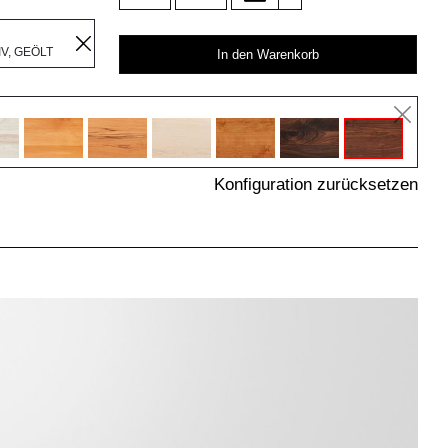
R
V, GEÖLT
In den Warenkorb
Konfiguration zurücksetzen