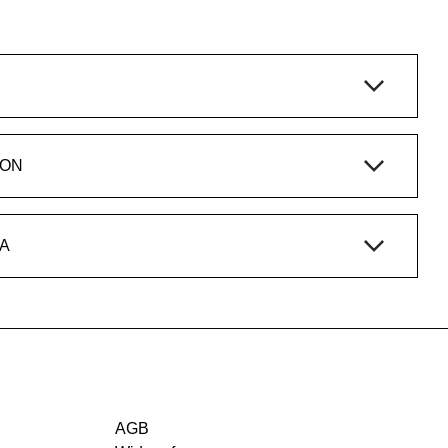
ION
A
AGB