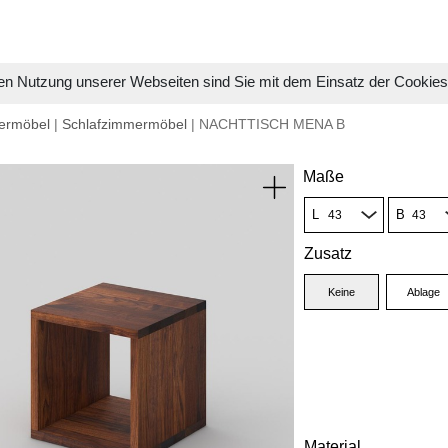
en Nutzung unserer Webseiten sind Sie mit dem Einsatz der Cookie
ermöbel
|
Schlafzimmermöbel
| NACHTTISCH MENA B
Maße
L
B
Zusatz
Keine
Ablage
Material