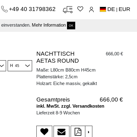
+49 40 31798362
DE
EUR
|
s einverstanden.
Mehr Information
OK
NACHTTISCH
666,00 €
AETAS ROUND
H
Maße: L80cm B80cm H45cm
Plattenstärke: 2,5cm
Holzart: Eiche massiv, gekalkt
Gesamtpreis
666,00 €
inkl. MwSt. zzgl. Versandkosten
Lieferzeit 8-9 Wochen
>