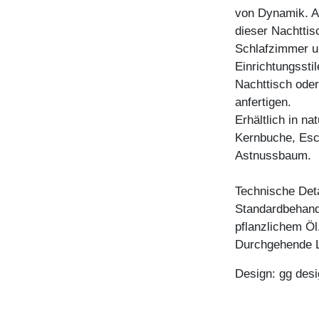
von Dynamik. Au
dieser Nachttis
Schlafzimmer u
Einrichtungssti
Nachttisch oder
anfertigen.
Erhältlich in n
Kernbuche, Esc
Astnussbaum.
Technische Deta
Standardbehandl
pflanzlichem Öl
Durchgehende L
Design: gg desi