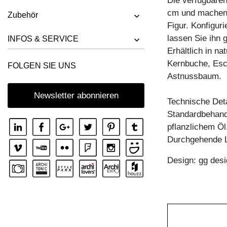
Die verfügbare
HOCKER UNA
cm und machen 
Zubehör
Figur. Konfigur
lassen Sie ihn 
INFOS & SERVICE
Erhältlich in n
Kernbuche, Esc
FOLGEN SIE UNS
Astnussbaum.
Newsletter abonnieren
Technische Deta
Standardbehandl
pflanzlichem Öl
Durchgehende L
Design: gg desi