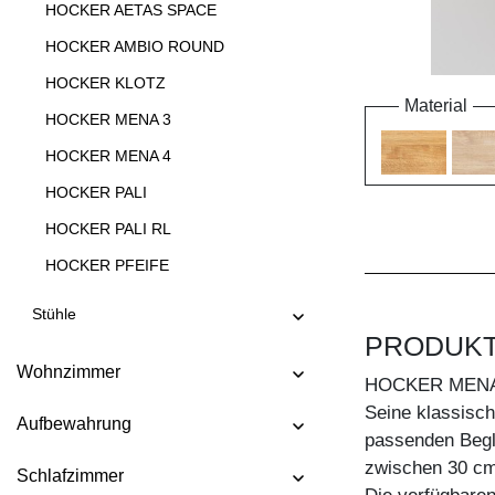
HOCKER AETAS SPACE
HOCKER AMBIO ROUND
HOCKER KLOTZ
Material
HOCKER MENA 3
HOCKER MENA 4
HOCKER PALI
HOCKER PALI RL
HOCKER PFEIFE
HOCKER STEP
Stühle
HOCKER TANTUM
PRODUK
Wohnzimmer
HOCKER TANTUM BAR
HOCKER MENA
Seine klassisc
HOCKER TAURUS 4 B11X11
Aufbewahrung
passenden Beglei
HOCKER TAURUS 4 B14X14
zwischen 30 cm
Schlafzimmer
HOCKER TUBER