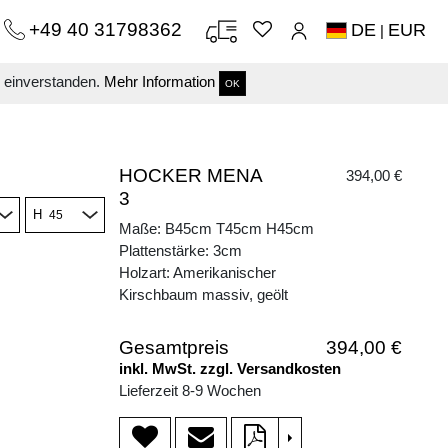
+49 40 31798362
DE
EUR
|
s einverstanden.
Mehr Information
OK
HOCKER MENA
394,00 €
3
H
Maße: B45cm T45cm H45cm
Plattenstärke: 3cm
Holzart: Amerikanischer
Kirschbaum massiv, geölt
Gesamtpreis
394,00 €
inkl. MwSt. zzgl. Versandkosten
Lieferzeit 8-9 Wochen
>