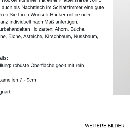
n Hocker kommen mit einer Plattenstärke von 3
auch als Nachttisch im Schlafzimmer eine gute
ieren Sie Ihren Wunsch-Hocker online oder
ganz individuell nach Maß anfertigen.
aturbehandelten Holzarten: Ahorn, Buche,
he, Eiche, Asteiche, Kirschbaum, Nussbaum,
ils:
ung: robuste Oberfläche geölt mit rein
.
amellen 7 - 9cm
gnart
WEITERE BILDER