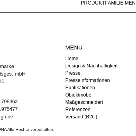
PRODUKTFAMILIE MEN
MENÜ
Home
Design & Nachhaltigkeit
ermarke
Presse
lsges. mbH
Presseinformationen
40
Publikationen
Objektmöbel
31798362
Maßgeschneidert
31975477
Referenzen
ign.de
Versand (B2C)
NA Alle Rechte vorbehalten.