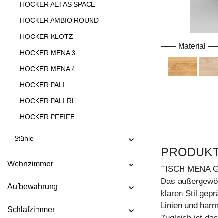
HOCKER AETAS SPACE
HOCKER AMBIO ROUND
HOCKER KLOTZ
Material
HOCKER MENA 3
HOCKER MENA 4
HOCKER PALI
HOCKER PALI RL
HOCKER PFEIFE
HOCKER STEP
Stühle
PRODUK
HOCKER TANTUM
Wohnzimmer
HOCKER TANTUM BAR
TISCH MENA 
Das außergewöh
HOCKER TAURUS 4 B11X11
Aufbewahrung
klaren Stil gep
HOCKER TAURUS 4 B14X14
Linien und harmo
Schlafzimmer
HOCKER TUBER
Zugleich ist da