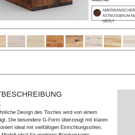
AMERIKANISCHE
ASTNUSSBAUM MA
GEÖLT
TBESCHREIBUNG
G
nliche Design des Tisches wird von einem
rägt. Die besondere G-Form überzeugt mit klaren
niert ideal mit vielfältigen Einrichtungsstilen.
s Modell ideal für moderne Bürokonzepte