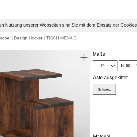
en Nutzung unserer Webseiten sind Sie mit dem Einsatz der Cookie
möbel
|
Design Hocker
| TISCH MENA G
Maße
L
B
Äste ausgekittet
Schwarz
Material