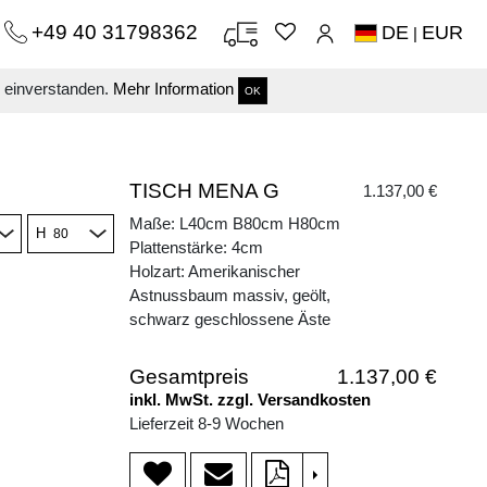
+49 40 31798362
DE
EUR
|
s einverstanden.
Mehr Information
OK
TISCH MENA G
1.137,00 €
Maße: L40cm B80cm H80cm
H
Plattenstärke: 4cm
Holzart: Amerikanischer
Astnussbaum massiv, geölt,
schwarz geschlossene Äste
Gesamtpreis
1.137,00 €
inkl. MwSt. zzgl. Versandkosten
Lieferzeit 8-9 Wochen
>