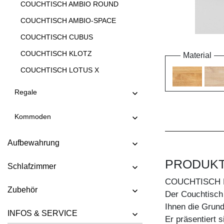
COUCHTISCH AMBIO ROUND
COUCHTISCH AMBIO-SPACE
COUCHTISCH CUBUS
COUCHTISCH KLOTZ
Material
COUCHTISCH LOTUS X
COUCHTISCH LOTUS Y
Regale
COUCHTISCH LUNA
Kommoden
COUCHTISCH MENA A
COUCHTISCH MENA B 3
Aufbewahrung
COUCHTISCH MENA B 4
PRODUK
Schlafzimmer
COUCHTISCH MENA G 3
COUCHTISCH 
COUCHTISCH MENA G 4
Zubehör
Der Couchtisch 
COUCHTISCH MENA H
Ihnen die Grundl
INFOS & SERVICE
Er präsentiert s
COUCHTISCH MENA M