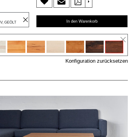
>
R
In den Warenkorb
V, GEÖLT
Konfiguration zurücksetzen