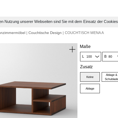
en Nutzung unserer Webseiten sind Sie mit dem Einsatz der Cookie
hnzimmermöbel
|
Couchtische Design
| COUCHTISCH MENA A
Maße
L
B
Zusatz
Ablage &
Keine
Schublad
Ablage