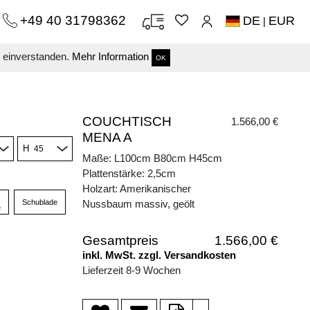
+49 40 31798362
DE
EUR
|
s einverstanden.
Mehr Information
OK
COUCHTISCH
1.566,00 €
MENA A
H
Maße: L100cm B80cm H45cm
Plattenstärke: 2,5cm
Holzart: Amerikanischer
Schublade
Nussbaum massiv, geölt
e
Gesamtpreis
1.566,00 €
inkl. MwSt. zzgl. Versandkosten
Lieferzeit 8-9 Wochen