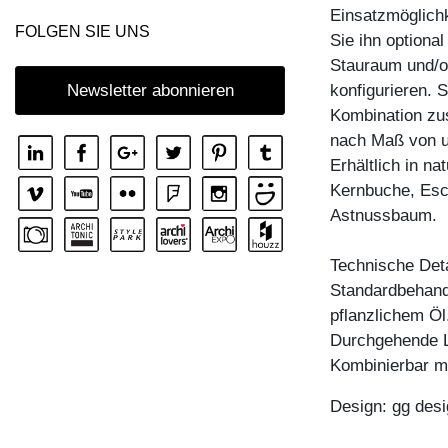
Einsatzmöglichk
COUCHTISCH MENA T
FOLGEN SIE UNS
Sie ihn optiona
COUCHTISCH PFEIFE
Stauraum und/o
COUCHTISCH RHOMBI ROUND
konfigurieren. 
Newsletter abonnieren
Kombination zus
COUCHTISCH SENA
nach Maß von u
COUCHTISCH SENA SERVIER
Erhältlich in n
COUCHTISCH TAURUS 3
Kernbuche, Esc
Astnussbaum.
COUCHTISCH ZIRKEL A
COUCHTISCH ZIRKEL QG
Technische Deta
COUCHTISCH ZIRKEL R
Standardbehandl
pflanzlichem Öl
COUCHTISCH ZIRKEL RG
Durchgehende L
COUCHTISCH ZIRKEL S
Kombinierbar m
COUCHTISCH ZIRKEL V
Design: gg desi